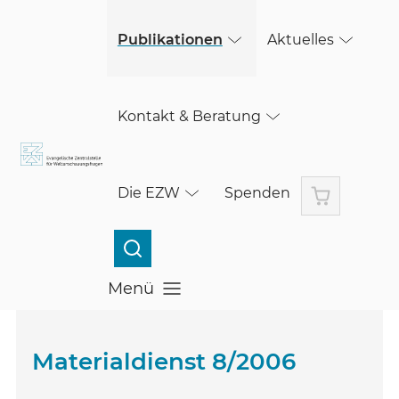
(öffnet in einem neuen Fenster)
Skip to main content
(öffnet in einem neuen Fenster)
Publikationen
Aktuelles
Kontakt & Beratung
Warenkorb
Die EZW
Spenden
Menü
Menü öffnen
Materialdienst 8/2006