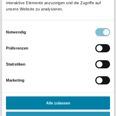
interaktive Elemente anzuzeigen und die Zugriffe auf
Paranormale Heilung
unsere Website zu analysieren.
Feierstunde des Bruno-
S. 310
Gröning-Freundeskreises zum
100. Geburtstag Grönings
Einwilligungsauswahl
Notwendig
Beitrag anzeigen
Präferenzen
Evangelisations- und Missionswerke
Statistiken
Leo Janz gestorben
S. 311
Marketing
Beitrag anzeigen
Alle zulassen
In eigener Sache
Tagung „Design für die Seele“
S. 312