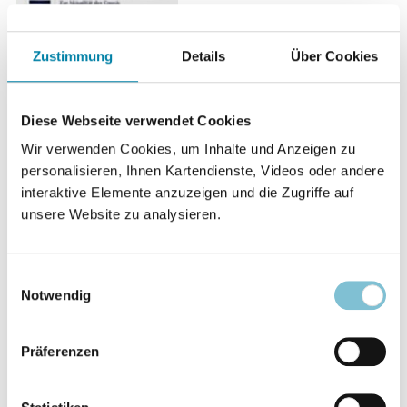
Zustimmung
Details
Über Cookies
Diese Webseite verwendet Cookies
Wir verwenden Cookies, um Inhalte und Anzeigen zu
Materialdienst 7/1999
personalisieren, Ihnen Kartendienste, Videos oder andere
interaktive Elemente anzuzeigen und die Zugriffe auf
unsere Website zu analysieren.
Schwerpunktthemen:
Zur Aktualität der Gnosis
Einwilligungsauswahl
Notwendig
Neuere Rechtsprechung zu Glaubens- und
Weltanschauungsgemeinschaften
Präferenzen
Familienaufstellungen nach B. Hellinger:
Erfahrungsbericht von einem Seminar