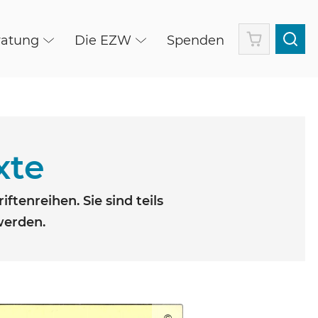
Warenkorb
ratung
Die EZW
Spenden
xte
tenreihen. Sie sind teils
werden.