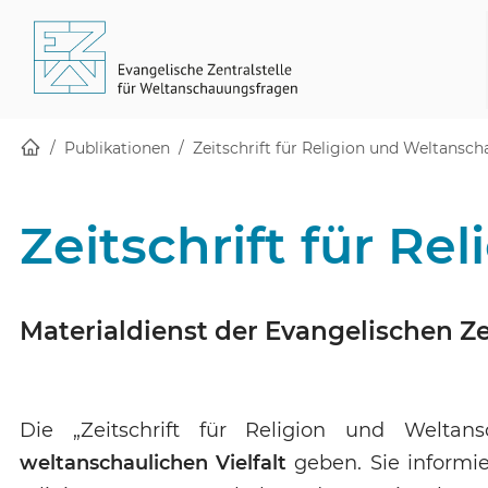
Startseite
Skip to main content
(öffnet in einem neuen Fenster)
(öffnet in einem neuen Fenster)
(öffnet in einem neuen Fenster)
Publikationen
Zeitschrift für Religion und Weltansc
Zeitschrift für R
Materialdienst der Evangelischen Z
Die „Zeitschrift für Religion und Welta
weltanschaulichen Vielfalt
geben. Sie informie