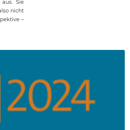
aus. Sie
lso nicht
pektive –