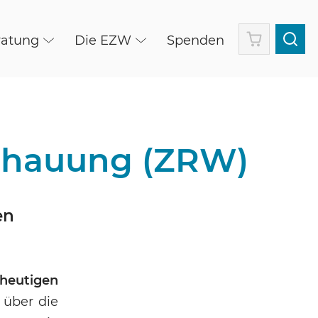
Warenkorb
ratung
Die EZW
Spenden
schauung (ZRW)
en
heutigen
über die