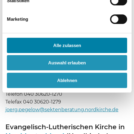
Statistiken
Telefax 0345 2036732
soeren.brenner@ekmd.de
Marketing
Evangelisch-Lutherische Kirche in
Norddeutschland
(Nordkirche)
Alle zulassen
Beauftragter für Weltanschauungsfragen
Auswahl erlauben
Pastor Jörg Pegelow
Königstraße 54
Ablehnen
22767 Hamburg
Telefon 040 30620-1270
Telefax 040 30620-1279
joerg.pegelow@sektenberatung.nordkirche.de
Evangelisch-Lutherischen Kirche in