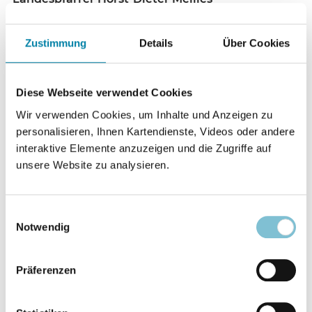
Landeskirchenamt
Leopoldstraße 27
Zustimmung
Details
Über Cookies
32756 Detmold
Telefon 05231 976-748
Telefax 05231 976-850
Diese Webseite verwendet Cookies
horst-dieter.mellies@lippische-landeskirche.de
Wir verwenden Cookies, um Inhalte und Anzeigen zu
personalisieren, Ihnen Kartendienste, Videos oder andere
Evangelische Kirche in
interaktive Elemente anzuzeigen und die Zugriffe auf
unsere Website zu analysieren.
Mitteldeutschland
Vorsitzender der AG Konfessionen - Religionen -
Einwilligungsauswahl
Notwendig
Weltanschauungen
Pfarrer Sören Brenner
Puschkinstraße 27
Präferenzen
06108 Halle
Telefon 0345 2036676