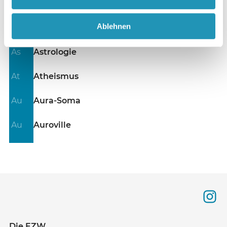
Ar
Ariosophie
Ablehnen
Ás
Ásatrú
As
Astrologie
At
Atheismus
Au
Aura-Soma
Au
Auroville
Die EZW