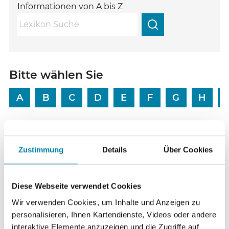
Informationen von A bis Z
Bitte wählen Sie
A
B
C
D
E
F
G
H
Passende Lexikon-Einträge
Zustimmung
Details
Über Cookies
Ab
Aberglaube
Diese Webseite verwendet Cookies
Ab
Abrahamische Ökumene
Wir verwenden Cookies, um Inhalte und Anzeigen zu
Ac
Achtsamkeit
personalisieren, Ihnen Kartendienste, Videos oder andere
interaktive Elemente anzuzeigen und die Zugriffe auf