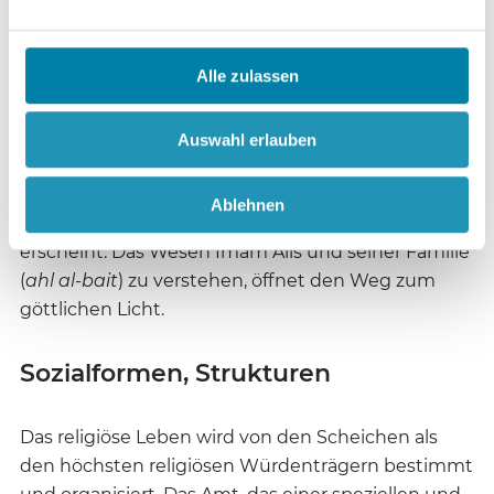
Körperlichkeit und Sexualität entspringt; so wird
auch die Geschlechtlichkeit der Propheten und
Imame geleugnet).
Alle zulassen
Nach alawitischer Vorstellung überragt Alis Rolle
Auswahl erlauben
diejenige Muhammads bei Weitem, da Ali als
direkte „Quelle des göttlichen Willens“ verstanden
Ablehnen
wird, während Muhammad als Gottes Sprachrohr
erscheint. Das Wesen Imam Alis und seiner Familie
(
ahl al-bait
) zu verstehen, öffnet den Weg zum
göttlichen Licht.
Sozialformen, Strukturen
Das religiöse Leben wird von den Scheichen als
den höchsten religiösen Würdenträgern bestimmt