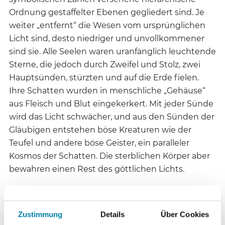
Ordnung gestaffelter Ebenen gegliedert sind. Je
weiter „entfernt“ die Wesen vom ursprünglichen
Licht sind, desto niedriger und unvollkommener
sind sie. Alle Seelen waren uranfänglich leuchtende
Sterne, die jedoch durch Zweifel und Stolz, zwei
Hauptsünden, stürzten und auf die Erde fielen.
Ihre Schatten wurden in menschliche „Gehäuse“
aus Fleisch und Blut eingekerkert. Mit jeder Sünde
wird das Licht schwächer, und aus den Sünden der
Gläubigen entstehen böse Kreaturen wie der
Teufel und andere böse Geister, ein paralleler
Kosmos der Schatten. Die sterblichen Körper aber
bewahren einen Rest des göttlichen Lichts.
Die zentrale Verheißung liegt in der Botschaft der
Erlösung vom irdischen Dasein durch die
Zustimmung
Details
Über Cookies
Möglichkeit des Wiederaufstiegs in die göttliche