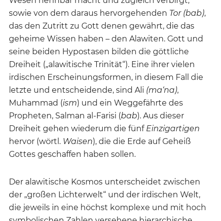
Wesen nennbar macht und zugleich verbirgt,
sowie von dem daraus hervorgehenden
Tor (bab)
,
das den Zutritt zu Gott denen gewährt, die das
geheime Wissen haben – den Alawiten. Gott und
seine beiden Hypostasen bilden die göttliche
Dreiheit („alawitische Trinität“). Eine ihrer vielen
irdischen Erscheinungsformen, in diesem Fall die
letzte und entscheidende, sind Ali
(ma‘na)
,
Muhammad (
ism
) und ein Weggefährte des
Propheten, Salman al-Farisi (
bab
). Aus dieser
Dreiheit gehen wiederum die fünf
Einzigartigen
hervor (wörtl.
Waisen
), die die Erde auf Geheiß
Gottes geschaffen haben sollen.
Der alawitische Kosmos unterscheidet zwischen
der „großen Lichterwelt“ und der irdischen Welt,
die jeweils in eine höchst komplexe und mit hoch
symbolischen Zahlen versehene hierarchische