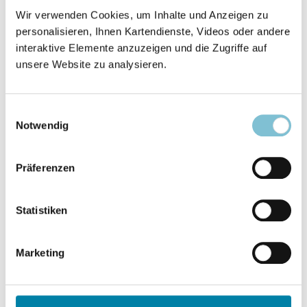
Wir verwenden Cookies, um Inhalte und Anzeigen zu
©
personalisieren, Ihnen Kartendienste, Videos oder andere
interaktive Elemente anzuzeigen und die Zugriffe auf
unsere Website zu analysieren.
Einwilligungsauswahl
Notwendig
Präferenzen
Statistiken
Die Abbestellung des Abonnements ist nur mit
Marketing
einer Frist von 6 Wochen zum Jahresende möglich
und bedarf der Textform (Brief, Fax oder E-Mail).