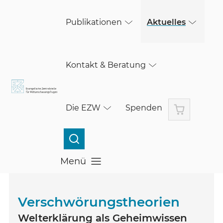
(öffnet in einem neuen Fenster)
Skip to main content
Publikationen
Aktuelles
Kontakt & Beratung
Warenkorb
Die EZW
Spenden
Menü
Menü öffnen
Verschwörungstheorien
Welterklärung als Geheimwissen