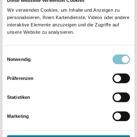
Diese Webseite verwendet Cookies
Wir verwenden Cookies, um Inhalte und Anzeigen zu
personalisieren, Ihnen Kartendienste, Videos oder andere
interaktive Elemente anzuzeigen und die Zugriffe auf
unsere Website zu analysieren.
11.02.2025
„Gottlosigkeit brennt wie ein Feuer“
Einwilligungsauswahl
Eine neocharismatische Verschwörungserzählerin
Notwendig
zu den Bränden in L.A.
©
Präferenzen
Statistiken
Marketing