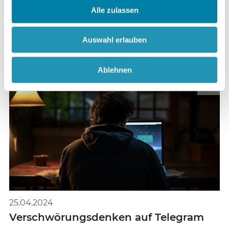
Alle zulassen
08.02.2025
Rauchumwölkte Wahrheit
Auswahl erlauben
Desinformation und Verschwörungsspekulation
anlässlich der Brände in Los Angeles
Ablehnen
©
25.04.2024
Verschwörungsdenken auf Telegram