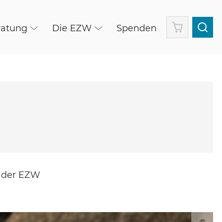
Warenkorb
ratung
Die EZW
Spenden
s der EZW