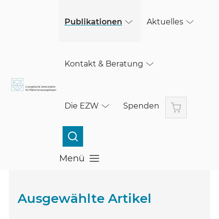
(öffnet in einem neuen Fenster)
Skip to main content
Publikationen
Aktuelles
Kontakt & Beratung
Warenkorb
Die EZW
Spenden
Menü
Menü öffnen
Ausgewählte Artikel