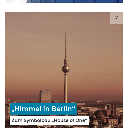
©
„Himmel in Berlin“
Zum Symbolbau „House of One“