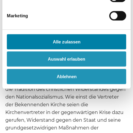
Grundgesetz festgehaltenen Souveränität des
Volkes, mit der Schlussfolgerung: „Die Regierung
Marketing
muss weg, weil: sie hat das Grundgesetz
4
gebrochen.“
Im Zuge seines Engagements gegen die Corona-
Alle zulassen
„Knechtschaft“ hat Stockmann das Netzwerk
„Christen im Widerstand“ begründet, das sich mit
Auswahl erlauben
einer gleichnamigen Website im Internet
5
präsentiert.
Wie Äußerungen von ihm belegen,
Ablehnen
stellt sich Stockmann mit der Initiative bewusst in
die Tradition des christlichen Widerstandes gegen
den Nationalsozialismus. Wie einst die Vertreter
der Bekennenden Kirche seien die
Kirchenvertreter in der gegenwärtigen Krise dazu
gerufen, Widerstand gegen den Staat und seine
grundgesetzwidrigen Maßnahmen der