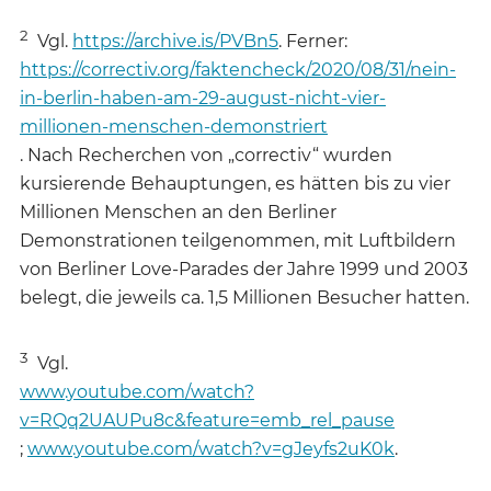
2
Vgl.
https://archive.is/PVBn5
. Ferner:
https://correctiv.org/faktencheck/2020/08/31/nein-
in-berlin-haben-am-29-august-nicht-vier-
millionen-menschen-demonstriert
. Nach Recherchen von „correctiv“ wurden
kursierende Behauptungen, es hätten bis zu vier
Millionen Menschen an den Berliner
Demonstrationen teilgenommen, mit Luftbildern
von Berliner Love-Parades der Jahre 1999 und 2003
belegt, die jeweils ca. 1,5 Millionen Besucher hatten.
3
Vgl.
www.youtube.com/watch?
v=RQq2UAUPu8c&feature=emb_rel_pause
;
www.youtube.com/watch?v=gJeyfs2uK0k
.