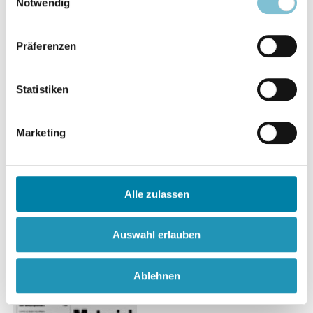
Notwendig
Schwerpunktthemen:
Präferenzen
Die "Prophetin der Jetztzeit" und ihr
"Heimholungswerk"
Statistiken
Die Botschaften der Gabriele Wittek
Marketing
Parapsychologie als Lebenshilfe
Zu einem Rundbrief von Prof. H. Bender
Alle zulassen
Inhalt ansehen
Download 11,17 MB
Auswahl erlauben
Ablehnen