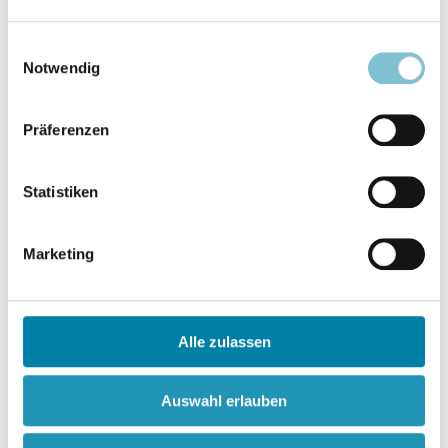
Mit "Black & White" Gott spielen
Einwilligungsauswahl
Notwendig
Konfliktfeld Bioethik - Gibt es komplementäre
Sichtweisen?
Präferenzen
Nietzsche und die machtförmige Kultur der
Neuzeit
Statistiken
Satanischer Zeitgeist
Marketing
Inhalt ansehen
Download 17,05 MB
Alle zulassen
Auswahl erlauben