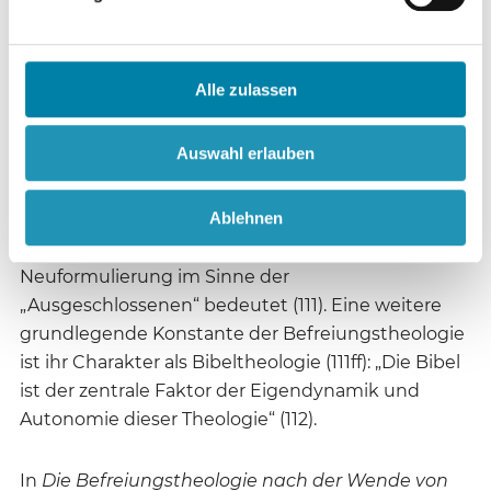
Feststellung der Entwicklung von
Auslegungsmodellen (106f), die besonders im
Paradigmenwechsel vom Exodus- zum Ijob-Motiv
Alle zulassen
deutlich erkennbar sind (108f).
Schwerpunktveränderungen im Sinne von
Auswahl erlauben
„Selbstkritik und Selbstkorrekturen“ zeigen die
Lebendigkeit der Befreiungstheologie (110), wobei
Ablehnen
dies keinesfalls einen Abschied von der „Option für
die Armen“, sondern ihre Erweiterung bzw.
Neuformulierung im Sinne der
„Ausgeschlossenen“ bedeutet (111). Eine weitere
grundlegende Konstante der Befreiungstheologie
ist ihr Charakter als Bibeltheologie (111ff): „Die Bibel
ist der zentrale Faktor der Eigendynamik und
Autonomie dieser Theologie“ (112).
In
Die Befreiungstheologie nach der Wende von