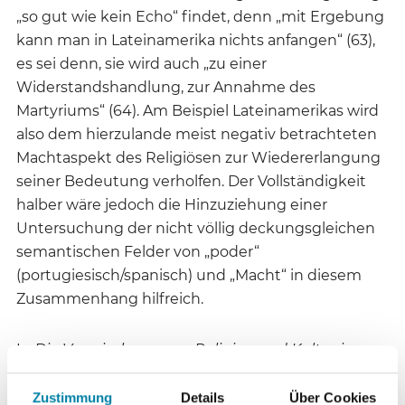
„so gut wie kein Echo“ findet, denn „mit Ergebung
kann man in Lateinamerika nichts anfangen“ (63),
es sei denn, sie wird auch „zu einer
Widerstandshandlung, zur Annahme des
Martyriums“ (64). Am Beispiel Lateinamerikas wird
also dem hierzulande meist negativ betrachteten
Machtaspekt des Religiösen zur Wiedererlangung
seiner Bedeutung verholfen. Der Vollständigkeit
halber wäre jedoch die Hinzuziehung einer
Untersuchung der nicht völlig deckungsgleichen
semantischen Felder von „poder“
(portugiesisch/spanisch) und „Macht“ in diesem
Zusammenhang hilfreich.
In
Die Vermischung von Religion und Kultur in
Brasilien – am Beispiel der hl. Barbara
(71ff)
untersucht Brandt das Verhältnis von Religion und
Zustimmung
Details
Über Cookies