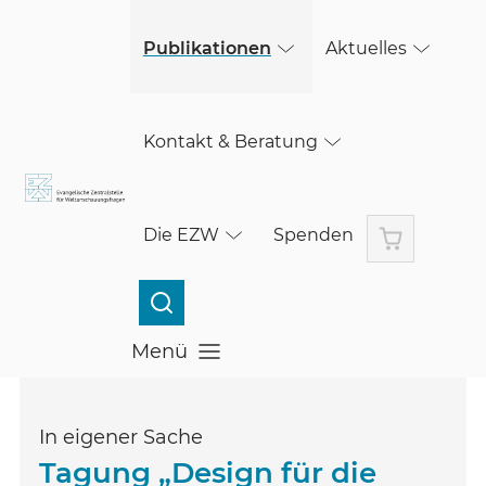
(öffnet in einem neuen Fenster)
Skip to main content
Publikationen
Aktuelles
Kontakt & Beratung
Warenkorb
Die EZW
Spenden
Menü
Menü öffnen
In eigener Sache
Tagung „Design für die