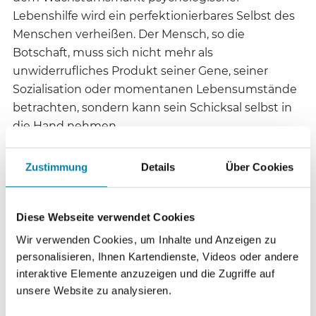
Lebenshilfe wird ein perfektionierbares Selbst des
Menschen verheißen. Der Mensch, so die
Botschaft, muss sich nicht mehr als
unwiderrufliches Produkt seiner Gene, seiner
Sozialisation oder momentanen Lebensumstände
betrachten, sondern kann sein Schicksal selbst in
die Hand nehmen.
Angesichts dieser Entwicklungen stellt sich die
Zustimmung
Details
Über Cookies
Frage, wie mit den Versprechen und
Machbarkeiten der Psychologie verantwortlich
Diese Webseite verwendet Cookies
umgegangen werden kann. In bewährter
Zusammenarbeit mit der Ev. Akademie zu Berlin
Wir verwenden Cookies, um Inhalte und Anzeigen zu
personalisieren, Ihnen Kartendienste, Videos oder andere
veranstaltet die EZW deshalb vom 15. bis 17.
interaktive Elemente anzuzeigen und die Zugriffe auf
September 2006 in der Ev. Bildungsstätte auf
unsere Website zu analysieren.
Schwanenwerder (Berlin-Nikolassee) die Tagung
„Design für die Seele: Was können Psychotherapie