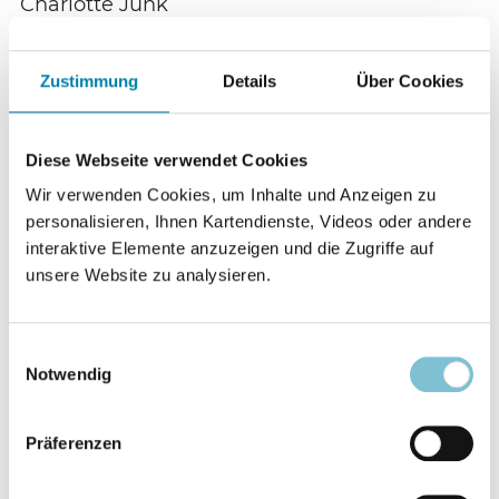
Charlotte Junk
Zwischen Herd und Heiligtum
S. 209
Zustimmung
Details
Über Cookies
Wie viel Religion steckt im Tradwife-Trend?
Beitrag anzeigen
Diese Webseite verwendet Cookies
Wir verwenden Cookies, um Inhalte und Anzeigen zu
personalisieren, Ihnen Kartendienste, Videos oder andere
Richard Zeller
interaktive Elemente anzuzeigen und die Zugriffe auf
Gottes Plan für Berlin
S. 215
unsere Website zu analysieren.
Ein Besuch im Gottesdienst von „diekreative“
Einwilligungsauswahl
Notwendig
Beitrag anzeigen
Präferenzen
Rüdiger Braun