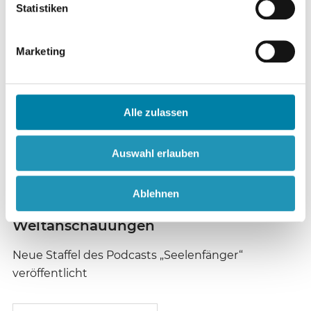
Religion,
S. 225
Statistiken
Verschwörungserzählungen
und Resilienz
Marketing
Zu aktuellen Umfragen unter Geflüchteten und
Zugewanderten
Alle zulassen
Beitrag anzeigen
Auswahl erlauben
Katharina Portmann
Ablehnen
Podcasts zu
S. 232
Weltanschauungen
Neue Staffel des Podcasts „Seelenfänger“
veröffentlicht