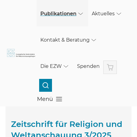
(öffnet in einem neuen Fenster)
Skip to main content
Publikationen
Aktuelles
Kontakt & Beratung
Warenkorb
Die EZW
Spenden
Menü
Menü öffnen
Zeitschrift für Religion und
Weltanschauung 3/2025