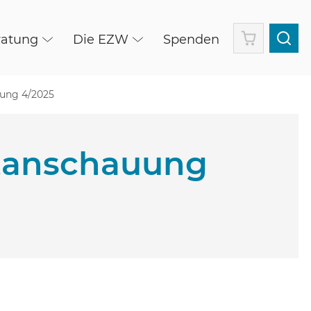
Warenkorb
ratung
Die EZW
Spenden
uung 4/2025
eltanschauung