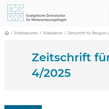
Startseite
Skip to main content
(öffnet in einem neuen Fenster)
Publikationen
Publikation
Zeitschrift für Religio
Zeitschrift 
4/2025