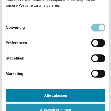
unsere Website zu analysieren.
Beitrag anzeigen
Einwilligungsauswahl
Notwendig
Ufologie
Auch ein Jubiläum: 60 Jahre
S. 432
Präferenzen
Ufo-Sichtung
Statistiken
Beitrag anzeigen
Marketing
Anton Bucher
Psychologie der Spiritualität.
S. 433
Handbuch
Alle zulassen
Auswahl erlauben