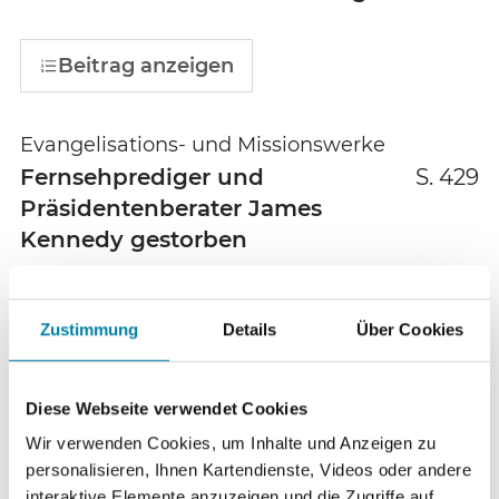
Beitrag anzeigen
Evangelisations- und Missionswerke
Fernsehprediger und
S. 429
Präsidentenberater James
Kennedy gestorben
Beitrag anzeigen
Zustimmung
Details
Über Cookies
Evangelikale
Diese Webseite verwendet Cookies
„Ist das schon zu tief?“ Ein
S. 430
Wir verwenden Cookies, um Inhalte und Anzeigen zu
evangelikaler Liebesroman als
personalisieren, Ihnen Kartendienste, Videos oder andere
faszinierende Milieu-Studie
interaktive Elemente anzuzeigen und die Zugriffe auf