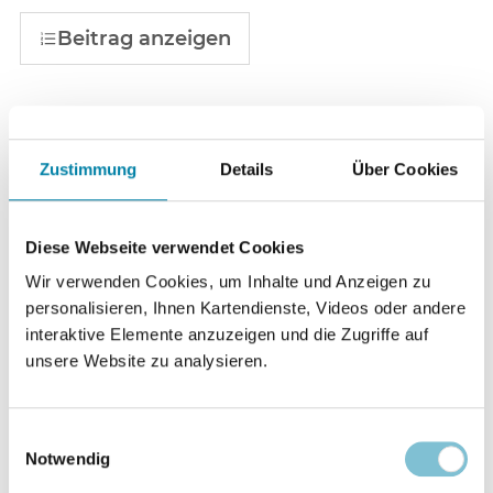
Beitrag anzeigen
Islam
Pierre Vogel in Hamburg
S. 386
Zustimmung
Details
Über Cookies
Beitrag anzeigen
Diese Webseite verwendet Cookies
Wir verwenden Cookies, um Inhalte und Anzeigen zu
Islam
personalisieren, Ihnen Kartendienste, Videos oder andere
Salafiten - Hilfe für Betroffene
S. 388
interaktive Elemente anzuzeigen und die Zugriffe auf
unsere Website zu analysieren.
Beitrag anzeigen
Einwilligungsauswahl
Notwendig
Film und Literatur