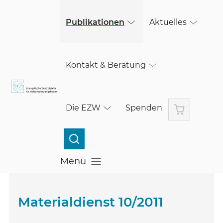
(öffnet in einem neuen Fenster)
Skip to main content
(öffnet in einem neuen Fenster)
Publikationen
Aktuelles
Kontakt & Beratung
Warenkorb
Die EZW
Spenden
Menü
Menü öffnen
Materialdienst 10/2011