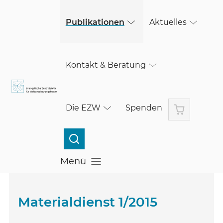
(öffnet in einem neuen Fenster)
Skip to main content
(öffnet in einem neuen Fenster)
Publikationen
Aktuelles
Kontakt & Beratung
Warenkorb
Die EZW
Spenden
Menü
Menü öffnen
Materialdienst 1/2015