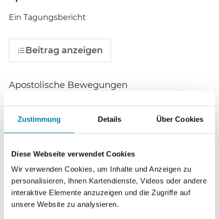
Ein Tagungsbericht
Beitrag anzeigen
Apostolische Bewegungen
Versöhnung apostolischer
S. 27
Kirchen
Zustimmung
Details
Über Cookies
Beitrag anzeigen
Diese Webseite verwendet Cookies
Wir verwenden Cookies, um Inhalte und Anzeigen zu
Neuheidentum
personalisieren, Ihnen Kartendienste, Videos oder andere
interaktive Elemente anzuzeigen und die Zugriffe auf
Heidenprotest gegen das
S. 29
unsere Website zu analysieren.
Berliner „House of One“ (Bet-