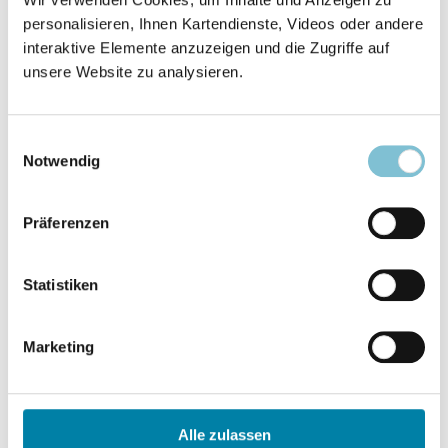
Yoga Vidya in der Kritik
S. 44
personalisieren, Ihnen Kartendienste, Videos oder andere
Zur Debatte um Vergütung, Rassismus und den
interaktive Elemente anzuzeigen und die Zugriffe auf
unsere Website zu analysieren.
Religionsstatus
Beitrag anzeigen
Einwilligungsauswahl
Notwendig
Thorsten Wettich
Präferenzen
Yeziden
S. 56
Eine kurdische Gemeinschaft arbeitet an einem
Statistiken
Versöhnungsprojekt
Marketing
Beitrag anzeigen
Alle zulassen