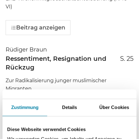
VI)
Beitrag anzeigen
Rüdiger Braun
Ressentiment, Resignation und
S. 25
Rückzug
Zur Radikalisierung junger muslimischer
Migranten
Zustimmung
Details
Über Cookies
Beitrag anzeigen
Diese Webseite verwendet Cookies
Melanie Hallensleben
Wir verwenden Cookies, um Inhalte und Anzeigen zu