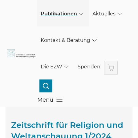
(öffnet in einem neuen Fenster)
Skip to main content
Publikationen
Aktuelles
Kontakt & Beratung
Warenkorb
Die EZW
Spenden
Menü
Menü öffnen
Zeitschrift für Religion und
Weltanschauung 1/2024