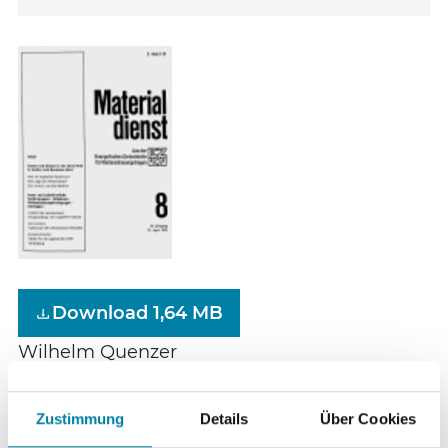
Download 1,64 MB
Wilhelm Quenzer
Rassen und Klassen in der
S. 114
Einen Welt. In Sachen Anti-
Zustimmung
Details
Über Cookies
Rassismus-Streit