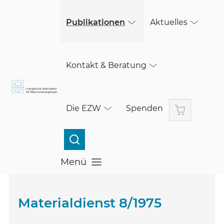
(öffnet in einem neuen Fenster)
Skip to main content
(öffnet in einem neuen Fenster)
Publikationen
Aktuelles
Kontakt & Beratung
Warenkorb
Die EZW
Spenden
Menü
Menü öffnen
Materialdienst 8/1975