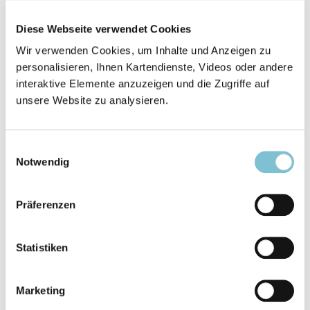
Was ist eigentlich Rassismus? - Was sagt die
Diese Webseite verwendet Cookies
Wissenschaft? Die Armen und die Reichen
Wir verwenden Cookies, um Inhalte und Anzeigen zu
personalisieren, Ihnen Kartendienste, Videos oder andere
Christliche Wissenschaft
interaktive Elemente anzuzeigen und die Zugriffe auf
Neugründung: Dr. Kappeler-
S. 120
unsere Website zu analysieren.
Institute
Einwilligungsauswahl
Welt-Spirale
Notwendig
Vaterunser des Wassermann-
S. 122
Zeitalters
Präferenzen
Beobachtungen
Statistiken
Ideale für die Jugend der Welt
S. 123
Marketing
Beobachtungen