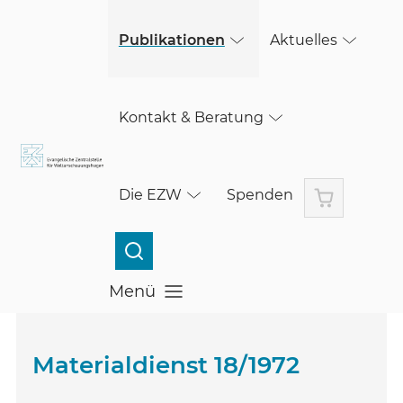
(öffnet in einem neuen Fenster)
Skip to main content
(öffnet in einem neuen Fenster)
Publikationen
Aktuelles
Kontakt & Beratung
Warenkorb
Die EZW
Spenden
Menü
Menü öffnen
Materialdienst 18/1972