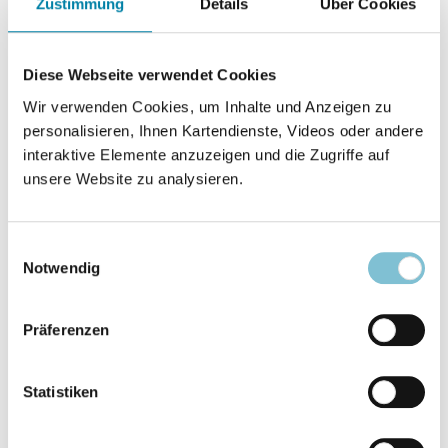
Personalisierungsphase -- Die Resignationsphase --
Zustimmung
Details
Über Cookies
Die Institutionalisierungsphase
Diese Webseite verwendet Cookies
Arnold Bittlinger
Wir verwenden Cookies, um Inhalte und Anzeigen zu
Die Glossolalie innerhalb der
S. 275
personalisieren, Ihnen Kartendienste, Videos oder andere
charismatischen Bewegung
interaktive Elemente anzuzeigen und die Zugriffe auf
unsere Website zu analysieren.
Glossolalie - linguistisch betrachtet -- Glossolalie -
psychologisch betrachtet -- Glossolalie - religiös
betrachtet -- Mißbrauch des Sprachen-Redens?
Einwilligungsauswahl
Notwendig
Pfingstbewegung
Pfingster-Treffen in Bern
S. 280
Präferenzen
Evangelisch-Johannische Kirche
Statistiken
Festlichkeiten
S. 281