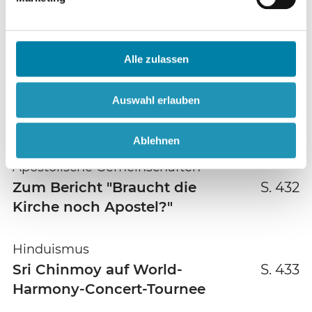
Esoterik
Quantenphysik,
S. 430
Alle zulassen
Gehirnforschung und Ramtha-
Esoterik: Zum Kino-Start von
Auswahl erlauben
"What the Bleep do we know!?
Ich weiß, dass ich nichts weiß"
Ablehnen
Apostolische Gemeinschaften
Zum Bericht "Braucht die
S. 432
Kirche noch Apostel?"
Hinduismus
Sri Chinmoy auf World-
S. 433
Harmony-Concert-Tournee