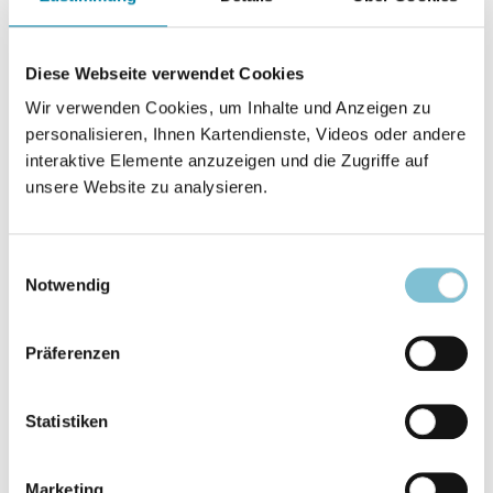
Paranormologie
Diese Webseite verwendet Cookies
Beitrag anzeigen
Wir verwenden Cookies, um Inhalte und Anzeigen zu
personalisieren, Ihnen Kartendienste, Videos oder andere
Freigeistige Bewegung
interaktive Elemente anzuzeigen und die Zugriffe auf
Auf dem Weg zur ersten
S. 424
unsere Website zu analysieren.
"humanistischen Schule" in
Deutschland
Einwilligungsauswahl
Notwendig
Beitrag anzeigen
Präferenzen
Esoterik
Statistiken
Die aktuelle Debatte um
S. 425
Andrew Cohen
Marketing