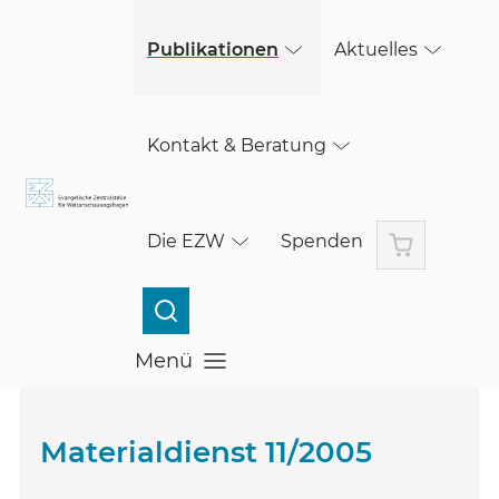
(öffnet in einem neuen Fenster)
Skip to main content
(öffnet in einem neuen Fenster)
Publikationen
Aktuelles
Kontakt & Beratung
Warenkorb
Die EZW
Spenden
Menü
Menü öffnen
Materialdienst 11/2005