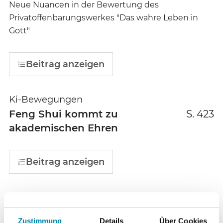
Neue Nuancen in der Bewertung des
Privatoffenbarungswerkes "Das wahre Leben in
Gott"
Beitrag anzeigen
Ki-Bewegungen
Feng Shui kommt zu
S. 423
akademischen Ehren
Beitrag anzeigen
Parapsychologie
Internet-Lexikon der
S. 424
Zustimmung
Details
Über Cookies