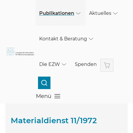
(öffnet in einem neuen Fenster)
Skip to main content
(öffnet in einem neuen Fenster)
Publikationen
Aktuelles
Kontakt & Beratung
Warenkorb
Die EZW
Spenden
Menü
Menü öffnen
Materialdienst 11/1972