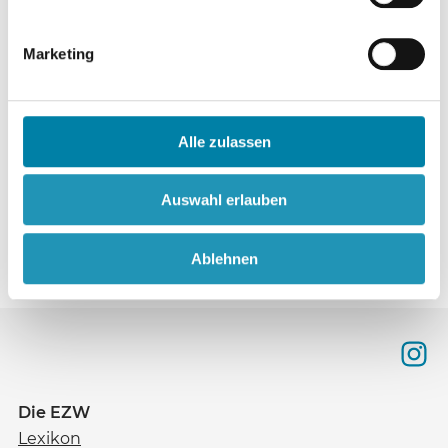
Islam
Das Dilemma der deutschen
S. 172
Marketing
Moslems
Humanistische Union
Alle zulassen
Im Blickpunkt der Kritischen
S. 173
Kirche
Auswahl erlauben
Ablehnen
Die EZW
Lexikon