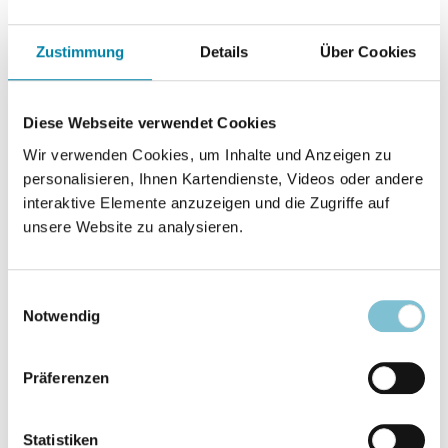
Betroffenheit und Engagement bei den
Zustimmung
Details
Über Cookies
Pfingstlern -- Ablehnung im Lager der
"Rechtgläubigkeit" -- Warnende Mahnungen
(Gralsbewegung und Kirche Gottes/Armstrong --
Diese Webseite verwendet Cookies
Reaktion und Fehlanzeige - ein ergänzender
Wir verwenden Cookies, um Inhalte und Anzeigen zu
Überblick
personalisieren, Ihnen Kartendienste, Videos oder andere
interaktive Elemente anzuzeigen und die Zugriffe auf
Missionarische Gruppen
unsere Website zu analysieren.
10 Jahre "Deutsche
S. 169
Inlandmission e.V."
Einwilligungsauswahl
Notwendig
Islam
Deutsche Ahmadiyya-
S. 171
Präferenzen
Gemeinde selbständig
Statistiken