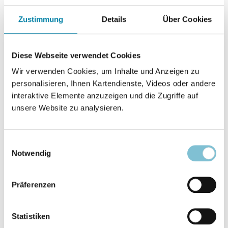
Christlicher Gemeinschaftsverband GmbH
Zustimmung
Details
Über Cookies
Mülheim/Ruhr - Arbeitsgemeinschaft der
Christengemeinden in Deutschland (ACD) - Der
Diese Webseite verwendet Cookies
Kreis um die Zeitschrift "Wort + Geist" - Zwei
selbständige Pfingstgemeinschaften - Weitere
Wir verwenden Cookies, um Inhalte und Anzeigen zu
pfingstlerische Aktivitäten
personalisieren, Ihnen Kartendienste, Videos oder andere
interaktive Elemente anzuzeigen und die Zugriffe auf
unsere Website zu analysieren.
Urchristliche Gemeinschaften
Die "Ortsgemeinde" nach
S. 152
Watchman Nee
Einwilligungsauswahl
Notwendig
Jehovas Zeugen
Präferenzen
Höchste Wachstumsrate seit 15
S. 154
Jahren
Statistiken