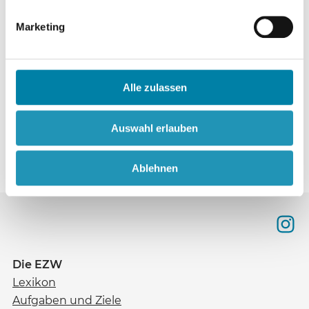
Jehovas Zeugen
Die Großveranstaltungen 1975
S. 155
Marketing
Ufologie
Alle zulassen
Ufologen gegen deutsche
S. 155
Asstronomen
Auswahl erlauben
Ablehnen
Die EZW
Lexikon
Aufgaben und Ziele