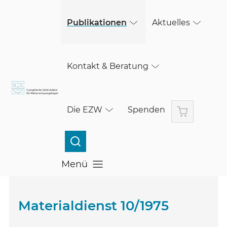
(öffnet in einem neuen Fenster)
Skip to main content
(öffnet in einem neuen Fenster)
Publikationen
Aktuelles
Kontakt & Beratung
Warenkorb
Die EZW
Spenden
Menü
Menü öffnen
Materialdienst 10/1975