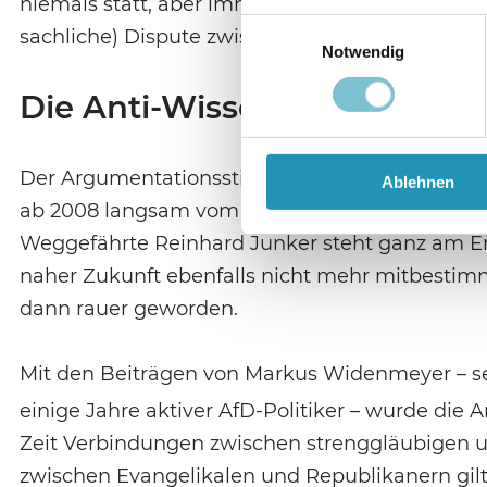
niemals statt, aber immerhin gab es in der Är
Einwilligungsauswahl
sachliche) Dispute zwischen W&W und der AG 
Notwendig
Die Anti-Wissenschaftsallian
Der Argumentationsstil bei W&W begann sich je
Ablehnen
ab 2008 langsam vom Kreationismus distanziert
Weggefährte Reinhard Junker steht ganz am End
naher Zukunft ebenfalls nicht mehr mitbestim
dann rauer geworden.
Mit den Beiträgen von Markus Widenmeyer – se
einige Jahre aktiver AfD-Politiker – wurde die
Zeit Verbindungen zwischen strenggläubigen u
zwischen Evangelikalen und Republikanern gilt,