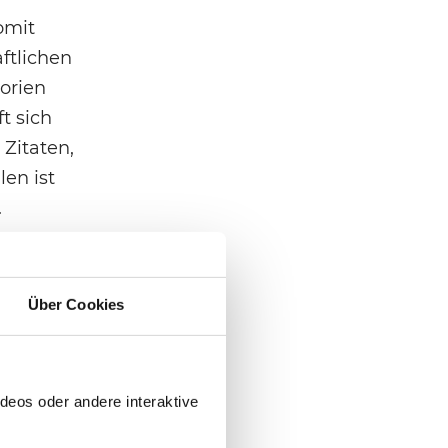
omit
ftlichen
torien
t sich
 Zitaten,
en ist
.
en: Sie
Über Cookies
 sich zur
al z. B.
onisten.
deos oder andere interaktive
nden