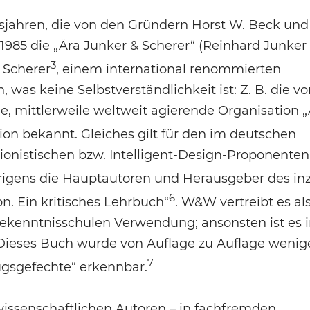
ahren, die von den Gründern Horst W. Beck und
1985 die „Ära Junker & Scherer“ (Reinhard Junker
3
 Scherer
, einem international renommierten
h, was keine Selbstverständlichkeit ist: Z. B. die 
e, mittlerweile weltweit agierende Organisation 
ion bekannt. Gleiches gilt für den im deutschen
onistischen bzw. Intelligent-Design-Proponenten
rigens die Hauptautoren und Herausgeber des in
6
n. Ein kritisches Lehrbuch“
. W&W vertreibt es al
n Bekenntnisschulen Verwendung; ansonsten ist es 
Dieses Buch wurde von Auflage zu Auflage wenig
7
ugsgefechte“ erkennbar.
wissenschaftlichen Autoren – in fachfremden