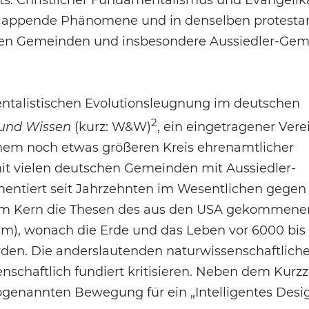
rts. Christlicher Fundamentalismus und Evangelik
berlappende Phänomene und in denselben protesta
gigen Gemeinden und insbesondere Aussiedler-Ge
entalistischen Evolutionsleugnung im deutschen
2
 und Wissen
(kurz: W&W)
, ein eingetragener Vere
inem noch etwas größeren Kreis ehrenamtlicher
mit vielen deutschen Gemeinden mit Aussiedler-
entiert seit Jahrzehnten im Wesentlichen gegen
tt im Kern die Thesen des aus den USA gekommene
sm), wonach die Erde und das Leben vor 6000 bis
rden. Die anderslautenden naturwissenschaftlich
nschaftlich fundiert kritisieren. Neben dem Kurzz
genannten Bewegung für ein „Intelligentes Design