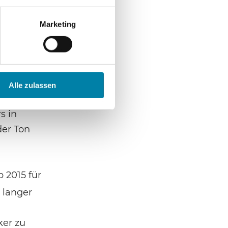
r
Marketing
ab, sich
Alle zulassen
früherer
s in
der Ton
 2015 für
t langer
ker zu