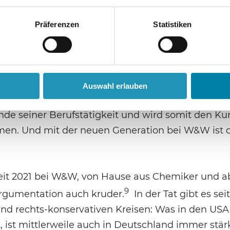
a Junker-Scherer immer wieder (mehr oder wenige
EvoBio.
Präferenzen
Statistiken
z
doch zu ändern, als Scherer 2006 den Vorsitz abg
Auswahl erlauben
e und sich auch allmählich von W&W löste. Sein 
e seiner Berufstätigkeit und wird somit den Kur
men. Und mit der neuen Generation bei W&W ist 
it 2021 bei W&W, von Hause aus Chemiker und ab
9
 Argumentation auch kruder.
In der Tat gibt es sei
nd rechts-konservativen Kreisen: Was in den USA
 ist mittlerweile auch in Deutschland immer stär