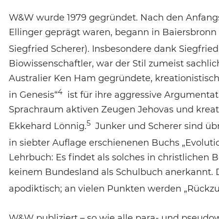
W&W wurde 1979 gegründet. Nach den Anfangsj
Ellinger geprägt waren, begann in Baiersbronn 
Siegfried Scherer). Insbesondere dank Siegfried
Biowissenschaftler, war der Stil zumeist sachlic
Australier Ken Ham gegründete, kreationistisch
4
in Genesis“
ist für ihre aggressive Argumentat
Sprachraum aktiven Zeugen Jehovas und kreati
5
Ekkehard Lönnig.
Junker und Scherer sind üb
in siebter Auflage erschienenen Buchs „Evolutio
Lehrbuch: Es findet als solches in christliche
keinem Bundesland als Schulbuch anerkannt. 
apodiktisch; an vielen Punkten werden „Rückz
W&W publiziert – so wie alle para- und pseudo