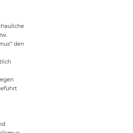
chauliche
zw.
smus“ den
lich
gegen
geführt
nd