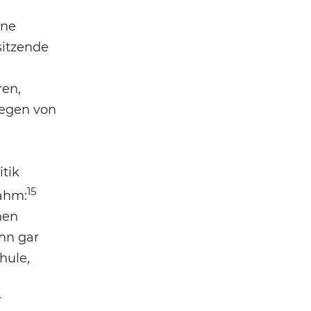
ine
sitzende
ren,
iegen von
tik
15
nahm:
hen
ihn gar
hule,
r