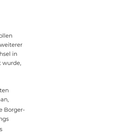
ollen
weiterer
hsel in
t wurde,
rten
an,
e Borger-
ings
s