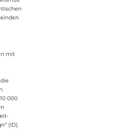
alismus
ntischen
meinden
in mit
 die
n
 10 000
en
eit-
“ (ID).