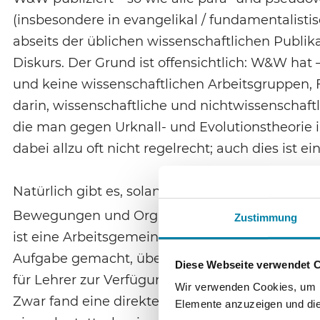
(insbesondere in evangelikal / fundamentalistis
abseits der üblichen wissenschaftlichen Publi
Diskurs. Der Grund ist offensichtlich: W&W hat –
und keine wissenschaftlichen Arbeitsgruppen, Fo
darin, wissenschaftliche und nichtwissenschaftl
die man gegen Urknall- und Evolutionstheorie 
dabei allzu oft nicht regelrecht; auch dies ist
Natürlich gibt es, solange es den Kreationismu
Bewegungen und Organisationen. Im deutschen
Zustimmung
ist eine Arbeitsgemeinschaft unter dem Dach d
Aufgabe gemacht, über Evolution und Kreationi
Diese Webseite verwendet 
für Lehrer zur Verfügung zu stellen; daher sin
Wir verwenden Cookies, um In
Zwar fand eine direkte Diskussion zwischen W
Elemente anzuzeigen und die 