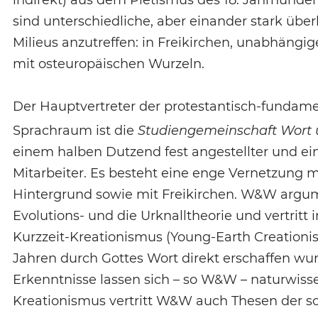
indirekt) aus dem Pietismus des 18. Jahrhunde
sind unterschiedliche, aber einander stark ü
Milieus anzutreffen: in Freikirchen, unabhän
mit osteuropäischen Wurzeln.
Der Hauptvertreter der protestantisch-fundam
Sprachraum ist die
Studiengemeinschaft Wort
einem halben Dutzend fest angestellter und e
Mitarbeiter. Es besteht eine enge Vernetzung 
Hintergrund sowie mit Freikirchen. W&W argum
Evolutions- und die Urknalltheorie und vertri
Kurzzeit-Kreationismus (Young-Earth Creationi
Jahren durch Gottes Wort direkt erschaffen wu
Erkenntnisse lassen sich – so W&W – naturwisse
Kreationismus vertritt W&W auch Thesen der so