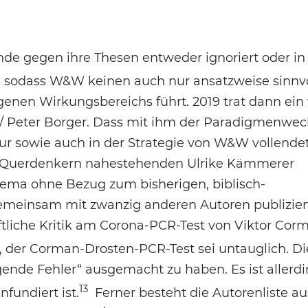
de gegen ihre Thesen entweder ignoriert oder in
sodass W&W keinen auch nur ansatzweise sinnv
nen Wirkungsbereichs führt. 2019 trat dann ein 
r / Peter Borger. Dass mit ihm der Paradigmenwec
r sowie auch in der Strategie von W&W vollende
 den Querdenkern nahestehenden Ulrike Kämmerer
ema ohne Bezug zum bisherigen, biblisch-
Gemeinsam mit zwanzig anderen Autoren publizie
iche Kritik am Corona-PCR-Test von Viktor Corm
 der Corman-Drosten-PCR-Test sei untauglich. Di
nde Fehler“ ausgemacht zu haben. Es ist allerd
13
nfundiert ist.
Ferner besteht die Autorenliste au