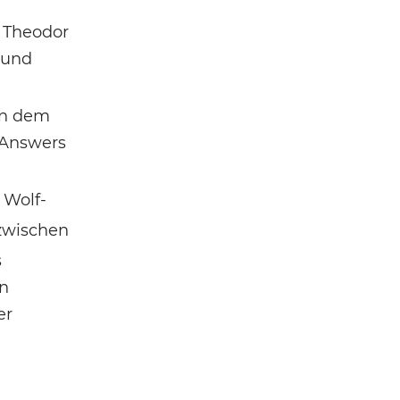
 Theodor
 und
von dem
„Answers
 Wolf-
zwischen
s
in
er