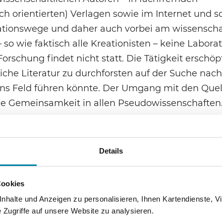
ch orientierten) Verlagen sowie im Internet und s
kationswege und daher auch vorbei am wissenscha
 so wie faktisch alle Kreationisten – keine Labora
rschung findet nicht statt. Die Tätigkeit erschöpf
iche Literatur zu durchforsten auf der Suche nach
ins Feld führen könnte. Der Umgang mit den Quell
 eine Gemeinsamkeit in allen Pseudowissenschaften
s gibt, auch komplementäre antikreationistische
8
 Sprachraum ist die AG EvoBio
eine der aktivst
Details
es VBiO (Verband Deutscher Biologen) und hat es
smus aufzuklären sowie Informationen und Materi
Cookies
d W&W und die AG EvoBio seit vielen Jahren Antag
halte und Anzeigen zu personalisieren, Ihnen Kartendienste, Vi
&W und der Evolutionswissenschaft aus o. g. Grü
Zugriffe auf unsere Website zu analysieren.