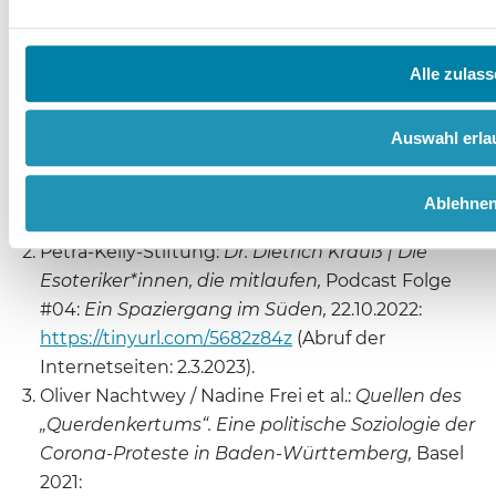
Anmerkungen
Alle zulas
Auch das Thema Missbrauch wurde kürzlich in
den Medien aufgegriffen: Madeleine Londene:
Auswahl erla
Eine von vielen. Missbrauch an einer
Waldorfschule,
in: Die Zeit – Verbrechen 17 (2022),
Ablehne
100 – 108.
Petra-Kelly-Stiftung:
Dr. Dietrich Krauß | Die
Esoteriker*innen, die mitlaufen,
Podcast Folge
#04:
Ein Spaziergang im Süden,
22.10.2022:
https://tinyurl.com/5682z84z
(Abruf der
Internetseiten: 2.3.2023).
Oliver Nachtwey / Nadine Frei et al.:
Quellen des
„Querdenkertums“. Eine politische Soziologie der
Corona-Proteste in Baden-Württemberg,
Basel
2021: