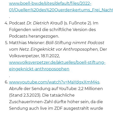
www.boell-bw.de/sites/default/files/2022-
01/Quellen%20des%20Querdenkertums_Frei_Nach
.
Podcast
Dr. Dietrich Krauß
(s. Fußnote 2). Im
Folgenden wird die schriftliche Version des
Podcasts herangezogen.
Matthias Meisner:
Böll-Stiftung nimmt Podcast
vom Netz. Eingeknickt vor Anthroposophen,
Der
Volksverpetzer, 18.11.2022,
www.volksverpetzer.de/aktuelles/boell-stiftung-
eingeknickt-anthroposophen
.
www.youtube.com/watch?v=MaYdgxXmM4s
.
Abrufe der Sendung auf YouTube: 2,2 Millionen
(Stand 2.3.2023). Die tatsächliche
ZuschauerInnen-Zahl dürfte höher sein, da die
Sendung auch live im ZDF ausgestrahlt wurde