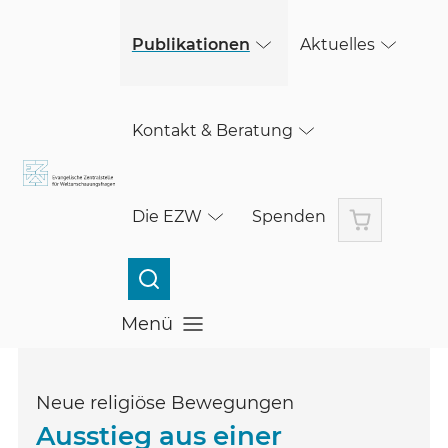
(öffnet in einem neuen Fenster)
(öffnet in einem neuen Fenster)
Skip to main content
Publikationen
Aktuelles
Kontakt & Beratung
Warenkorb
Die EZW
Spenden
Menü
Menü öffnen
Neue religiöse Bewegungen
Ausstieg aus einer