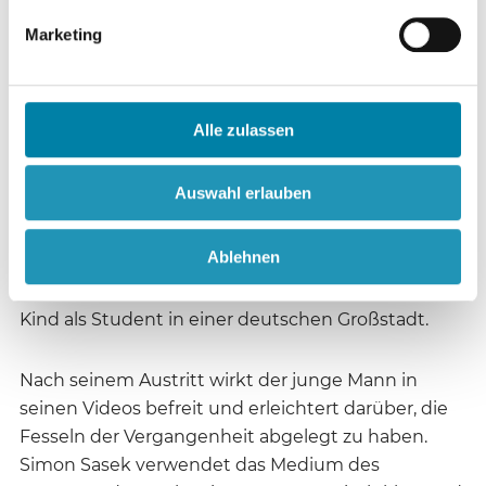
„unheilvolle Dynamik“ der Gruppe
Marketing
wahrgenommen, die bei ihm eine zunehmende
„psychische Platzangst“ ausgelöst habe. Er habe
die Selbstbestimmung über sein Leben verloren
und beschreibt die Gemeinschaft rückblickend als
Alle zulassen
„totalitäres System“ und „kollektive Psychose“.
Deshalb buchte er heimlich einen Zug nach
Auswahl erlauben
Deutschland, um von dort aus mit seiner Frau und
seiner Tochter nach Australien zu fliehen. Der
Ablehnen
räumliche Abstand hätte ihm geholfen, seine
Gedanken zu ordnen. Heute lebt er mit Frau und
Kind als Student in einer deutschen Großstadt.
Nach seinem Austritt wirkt der junge Mann in
seinen Videos befreit und erleichtert darüber, die
Fesseln der Vergangenheit abgelegt zu haben.
Simon Sasek verwendet das Medium des