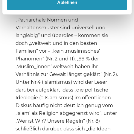
Ablehnen
Evidenz zu vermitteln ist auch das
Ansinnen aller weiteren Beiträge:
„Patriarchale Normen und
Verhaltensmuster sind universell und
langlebig“ und überdies – kommen sie
doch „weltweit und in den besten
Familien“ vor – „kein ‚muslimisches‘
Phänomen“ (Nr. 2 und 11): „99 % der
‚Muslim_innen‘ weltweit haben ihr
Verhältnis zur Gewalt längst geklärt“ (Nr. 2).
Unter Nr.
4 (Islamismus) wird der Leser
darüber aufgeklärt, dass „die politische
Ideologie (= Islamismus) im öffentlichen
Diskus häufig nicht deutlich genug vom
‚Islam‘ als Religion abgegrenzt wird“, unter
„Wer ist Wir? Unsere Regeln“ (Nr. 8)
schließlich darüber, dass sich „die Ideen