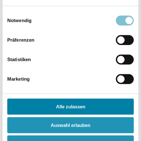
vereinbar“, folgt die Einschränkung, es
komme eben auf das Islamverständnis an:
Einwilligungsauswahl
Notwendig
„Welche Perspektive sich jeweils
durchsetzte, war und ist weniger eine
theologische als vielmehr eine Frage der
Präferenzen
politischen, sozialen und ökonomischen
(Macht)Verhältnisse“ (Nr. 1). Insofern aber
Statistiken
„die allermeisten Muslim_innen“
demokratische Verhältnisse wünschen, ist
für die Handreichung die Angelegenheit
Marketing
längst geklärt: „‚Der Islam‘ braucht weder
eine Aufklärung noch einen Martin Luther,
weil solche Positionen in der politischen
Alle zulassen
und der Geistesgeschichte des Islam
längst vertreten wurden“ (ebd.).
Auswahl erlauben
Den Eindruck selbstverständlicher