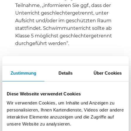
Teilnahme, „informieren Sie ggf., dass der
Unterricht geschlechtergetrennt, unter
Aufsicht und/oder im geschützten Raum
stattfindet. Schwimmunterricht sollte ab
Klasse 5 möglichst geschlechtergetrennt
durchgeführt werden“.
Die bestechende Klarheit in der
Benennung von Problem und Lösung
Zustimmung
Details
Über Cookies
prägt auch das an die thematischen
Karteikarten anschließende Glossar, das
selbst weniger problemorientiert als
Diese Webseite verwendet Cookies
aufklärend angelegt sein will, diesen
Wir verwenden Cookies, um Inhalte und Anzeigen zu
aufklärenden Impuls jedoch durch
personalisieren, Ihnen Kartendienste, Videos oder andere
Mehrdeutigkeiten konterkariert. Auf die
interaktive Elemente anzuzeigen und die Zugriffe auf
Feststellung, Islam und Demokratie seien
unsere Website zu analysieren.
„selbstverständlich miteinander