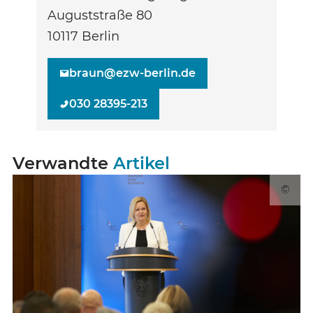
Auguststraße 80
10117
Berlin
braun@ezw-berlin.de
030 28395-213
Verwandte
Artikel
©