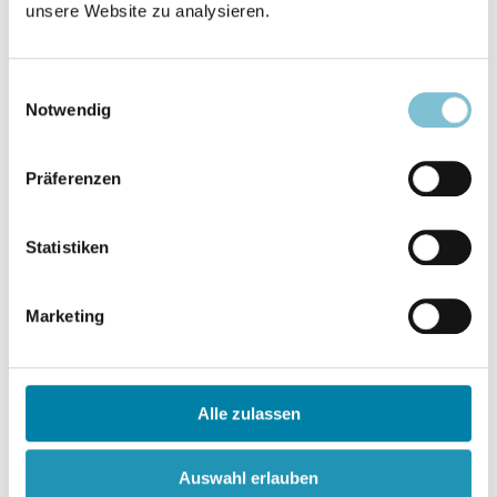
unsere Website zu analysieren.
Organisations- und Führungsstruktur
Einwilligungsauswahl
Verwaltungssystem
Notwendig
Führungsstruktur
Präferenzen
Statistiken
Aktivitäten und Betätigungsstruktur
Marketing
Übersicht
Die Church
Alle zulassen
Das Word Institute of Scientology Enterprises
(W.I.S.E.)
Auswahl erlauben