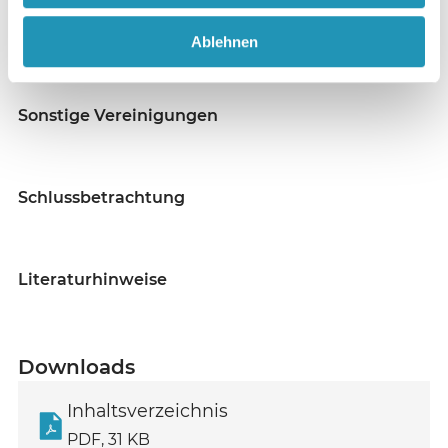
Die Association for Better Living nd Education
Ablehnen
(A.B.L.E.)
Sonstige Vereinigungen
Schlussbetrachtung
Literaturhinweise
Downloads
Inhaltsverzeichnis
PDF, 31 KB