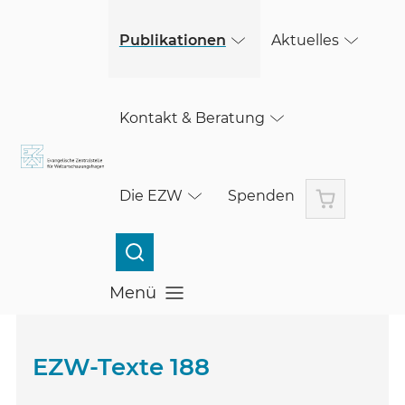
(öffnet in einem neuen Fenster)
Skip to main content
Publikationen
Aktuelles
Kontakt & Beratung
Warenkorb
Die EZW
Spenden
Menü
Menü öffnen
EZW-Texte 188