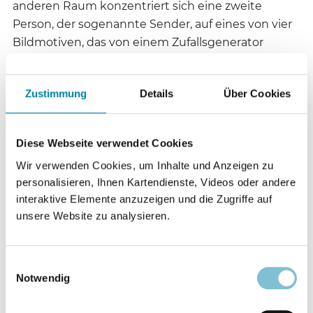
anderen Raum konzentriert sich eine zweite
Person, der sogenannte Sender, auf eines von vier
Bildmotiven, das von einem Zufallsgenerator
ausgewählt wurde, und soll es per Gedankenkraft
in den Nachbarraum übermitteln. Nach der
Zustimmung
Details
Über Cookies
Sitzung wird der „Empfänger“ gebeten, möglichst
genau zu beschreiben, was er während des
Ganzfeld-Zustandes gesehen hat. In einem andren
Diese Webseite verwendet Cookies
Experiment soll ein Proband vorhersagen, ob bei
Wir verwenden Cookies, um Inhalte und Anzeigen zu
einer langen Serie von Nullen und Einsen als
personalisieren, Ihnen Kartendienste, Videos oder andere
Nächstes eine Null oder eine Eins folgt. Die
interaktive Elemente anzuzeigen und die Zugriffe auf
Trefferquote in derartigen Studien liegt etwa bei 51
unsere Website zu analysieren.
Prozent, also nur geringfügig über einem zufälligen
Treffer (50 Prozent). Der Unterschied ist so klein,
dass Parapsychologen und Skeptiker darüber
Einwilligungsauswahl
Notwendig
streiten, ob es sich um reale Effekte oder
statistische Zufallsschwankungen handelt. Psi-