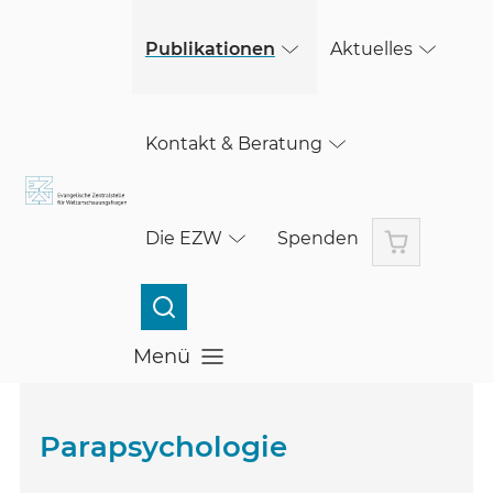
(öffnet in einem neuen Fenster)
Skip to main content
Publikationen
Aktuelles
Kontakt & Beratung
Warenkorb
Die EZW
Spenden
Menü
Menü öffnen
Parapsychologie