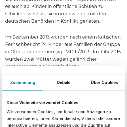
es auch ab, Kinder in öffentliche Schulen zu
schicken, weshalb sie immer wieder mit den
deutschen Behörden in Konflikt gerieten.
Im September 2013 wurden nach einem kritischen
Fernsehbericht 24 Kinder aus Familien der Gruppe
in Obhut genommen (vgl. MD 11/2013). Im Jahr 2015
wurden zwei Mütter wegen gefährlicher
Körperverletzung ihrer Kinder zu
Bewährungsstrafen verurteilt (vgl. MD 3/2015). 2016
verurteilte das Landgericht Augsburg eine
Zustimmung
Details
Über Cookies
Erzieherin der Glaubensgemeinschaft wegen der
Misshandlung Schutzbefohlener zu zwei Jahren
Diese Webseite verwendet Cookies
Haft. Sieben Kinder, die bei den „Zwölf Stämmen“
mit Ruten gezüchtigt und deshalb vom
Wir verwenden Cookies, um Inhalte und Anzeigen zu
Kreisjugendamt in Obhut genommen worden
personalisieren, Ihnen Kartendienste, Videos oder andere
interaktive Elemente anzuzeigen und die Zugriffe auf
waren, leben laut Presseberichten aktuell noch bei