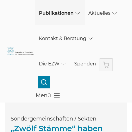
(öffnet in einem neuen Fenster)
Skip to main content
Publikationen
Aktuelles
Kontakt & Beratung
Warenkorb
Die EZW
Spenden
Menü
Menü öffnen
Sondergemeinschaften / Sekten
„Zwölf Stämme“ haben