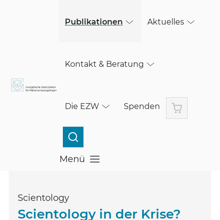
(öffnet in einem neuen Fenster)
Skip to main content
Publikationen
Aktuelles
Kontakt & Beratung
Warenkorb
Die EZW
Spenden
Menü
Menü öffnen
Scientology
Scientology in der Krise?