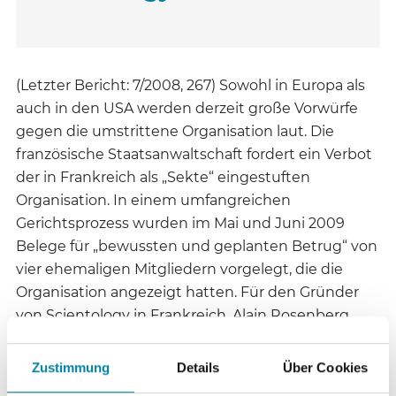
(Letzter Bericht: 7/2008, 267) Sowohl in Europa als
auch in den USA werden derzeit große Vorwürfe
gegen die umstrittene Organisation laut. Die
französische Staatsanwaltschaft fordert ein Verbot
der in Frankreich als „Sekte“ eingestuften
Organisation. In einem umfangreichen
Gerichtsprozess wurden im Mai und Juni 2009
Belege für „bewussten und geplanten Betrug“ von
vier ehemaligen Mitgliedern vorgelegt, die die
Organisation angezeigt hatten. Für den Gründer
von Scientology in Frankreich, Alain Rosenberg,
verlangt die Behörde vier Jahre Gefängnis auf
Bewährung sowie eine Geldstrafe in Höhe von
Zustimmung
Details
Über Cookies
150000 Euro. Das Urteil über ihn und fünf andere