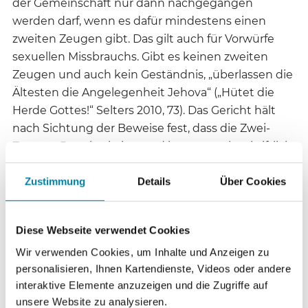
der Gemeinschaft nur dann nachgegangen
werden darf, wenn es dafür mindestens einen
zweiten Zeugen gibt. Das gilt auch für Vorwürfe
sexuellen Missbrauchs. Gibt es keinen zweiten
Zeugen und auch kein Geständnis, „überlassen die
Ältesten die Angelegenheit Jehova“ („Hütet die
Herde Gottes!“ Selters 2010, 73). Das Gericht hält
nach Sichtung der Beweise fest, dass die Zwei-
Zeugen-Regel existiert und immer noch schriftlich
verankert ist. Das belege auch die Wachtturm-
Studienausgabe vom Mai 2019.
Zustimmung
Details
Über Cookies
Außer auf die Zwei-Zeugen-Regel und das
Diese Webseite verwendet Cookies
lebensgefährliche Verbot von Bluttransfusionen
Wir verwenden Cookies, um Inhalte und Anzeigen zu
gingen die Richter auf die soziale Ächtung von
personalisieren, Ihnen Kartendienste, Videos oder andere
ehemaligen Mitgliedern ein. Diese Praxis sei durch
interaktive Elemente anzuzeigen und die Zugriffe auf
Hunderte von Betroffenenberichten genügend
unsere Website zu analysieren.