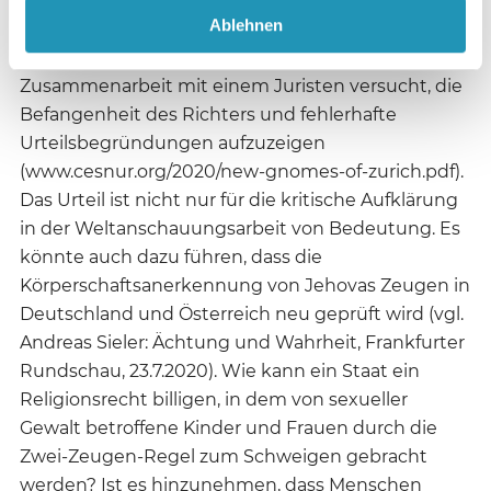
Organisationen hervorgerufen hat. Der
Ablehnen
Religionssoziologe Massimo Introvigne (CESNUR)
z. B. hat in einem 52-seitigen „Whitepaper“ in
Zusammenarbeit mit einem Juristen versucht, die
Befangenheit des Richters und fehlerhafte
Urteilsbegründungen aufzuzeigen
(www.cesnur.org/2020/new-gnomes-of-zurich.pdf).
Das Urteil ist nicht nur für die kritische Aufklärung
in der Weltanschauungsarbeit von Bedeutung. Es
könnte auch dazu führen, dass die
Körperschaftsanerkennung von Jehovas Zeugen in
Deutschland und Österreich neu geprüft wird (vgl.
Andreas Sieler: Ächtung und Wahrheit, Frankfurter
Rundschau, 23.7.2020). Wie kann ein Staat ein
Religionsrecht billigen, in dem von sexueller
Gewalt betroffene Kinder und Frauen durch die
Zwei-Zeugen-Regel zum Schweigen gebracht
werden? Ist es hinzunehmen, dass Menschen