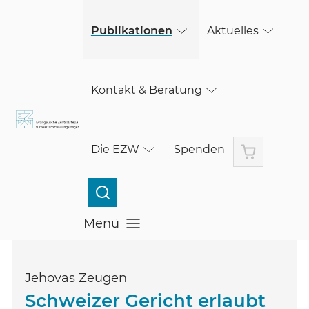
(öffnet in einem neuen Fenster)
Skip to main content
Publikationen
Aktuelles
Kontakt & Beratung
Warenkorb
Die EZW
Spenden
Menü
Menü öffnen
Jehovas Zeugen
Schweizer Gericht erlaubt