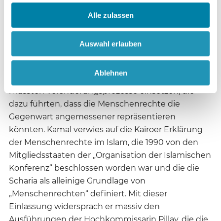
zu verstehen seien, sondern in den letzten 60
Jahren einen Entwicklungsprozess vollzogen
Alle zulassen
hätten – wie denn auch die Vereinten Nationen
von 50 Mitgliedsländern auf über 200
Auswahl erlauben
angewachsen seien, die nicht einfach
übernehmen müssten, was vor der Zeit ihrer
Ablehnen
Mitgliedschaft beschlossen worden sei. Hier
müssten Veränderungsprozesse einsetzen, die
dazu führten, dass die Menschenrechte die
Gegenwart angemessener repräsentieren
könnten. Kamal verwies auf die Kairoer Erklärung
der Menschenrechte im Islam, die 1990 von den
Mitgliedsstaaten der „Organisation der Islamischen
Konferenz“ beschlossen worden war und die die
Scharia als alleinige Grundlage von
„Menschenrechten“ definiert. Mit dieser
Einlassung widersprach er massiv den
Ausführungen der Hochkommissarin Pillay, die die