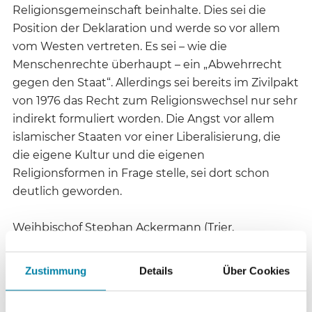
Religionsgemeinschaft beinhalte. Dies sei die
Position der Deklaration und werde so vor allem
vom Westen vertreten. Es sei – wie die
Menschenrechte überhaupt – ein „Abwehrrecht
gegen den Staat“. Allerdings sei bereits im Zivilpakt
von 1976 das Recht zum Religionswechsel nur sehr
indirekt formuliert worden. Die Angst vor allem
islamischer Staaten vor einer Liberalisierung, die
die eigene Kultur und die eigenen
Religionsformen in Frage stelle, sei dort schon
deutlich geworden.
Weihbischof Stephan Ackermann (Trier,
Vorsitzender der Deutschen Kommission Iustitia et
Pax) trug ausführliche Erörterungen zum
Zustimmung
Details
Über Cookies
Verhältnis von Kirche und Staat seit der Alten
Kirche vor und stellte eine Ungleichzeitigkeit