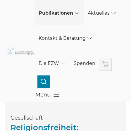
(öffnet in einem neuen Fenster)
Skip to main content
Publikationen
Aktuelles
Kontakt & Beratung
Warenkorb
Die EZW
Spenden
Menü
Menü öffnen
Gesellschaft
Religionsfreiheit: