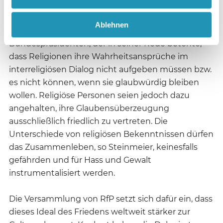
seiner Abteilung „Religion und Außenpolitik“ hat
es die Versammlung inhaltlich und organisatorisch
Ablehnen
begleitet. Eröffnet wurde die Veranstaltung vom
Bundespräsidenten, der in seiner Rede betonte,
dass Religionen ihre Wahrheitsansprüche im
interreligiösen Dialog nicht aufgeben müssen bzw.
es nicht können, wenn sie glaubwürdig bleiben
wollen. Religiöse Personen seien jedoch dazu
angehalten, ihre Glaubensüberzeugung
ausschließlich friedlich zu vertreten. Die
Unterschiede von religiösen Bekenntnissen dürfen
das Zusammenleben, so Steinmeier, keinesfalls
gefährden und für Hass und Gewalt
instrumentalisiert werden.
Die Versammlung von RfP setzt sich dafür ein, dass
dieses Ideal des Friedens weltweit stärker zur