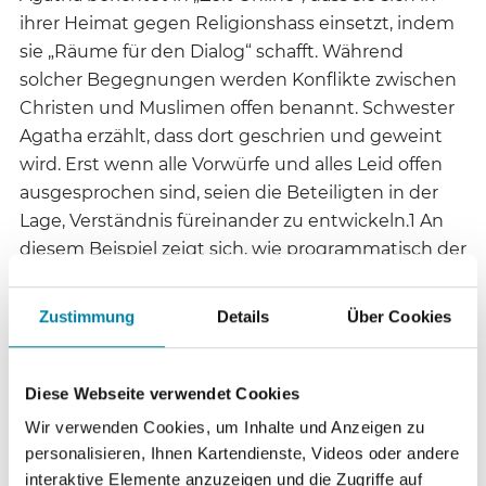
ihrer Heimat gegen Religionshass einsetzt, indem
sie „Räume für den Dialog“ schafft. Während
solcher Begegnungen werden Konflikte zwischen
Christen und Muslimen offen benannt. Schwester
Agatha erzählt, dass dort geschrien und geweint
wird. Erst wenn alle Vorwürfe und alles Leid offen
ausgesprochen sind, seien die Beteiligten in der
Lage, Verständnis füreinander zu entwickeln.1 An
diesem Beispiel zeigt sich, wie programmatisch der
Name der interreligiösen Allianz zu verstehen ist:
Religions for Peace verfolgt ganz konkrete Ziele für
Zustimmung
Details
Über Cookies
das Miteinander in der Welt. Im Vordergrund steht
das gemeinsame Handeln für den Frieden.
Theologische Kontroversen über religiöse
Diese Webseite verwendet Cookies
Wahrheitsansprüche werden hingegen
Wir verwenden Cookies, um Inhalte und Anzeigen zu
vernachlässigt. Religiöse Differenzen werden
personalisieren, Ihnen Kartendienste, Videos oder andere
vielmehr gewürdigt, wenn es dem Frieden dient.2
interaktive Elemente anzuzeigen und die Zugriffe auf