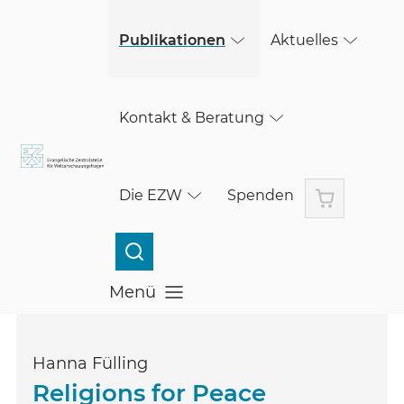
(öffnet in einem neuen Fenster)
Skip to main content
Publikationen
Aktuelles
Kontakt & Beratung
Warenkorb
Die EZW
Spenden
Menü
Menü öffnen
Hanna Fülling
Religions for Peace