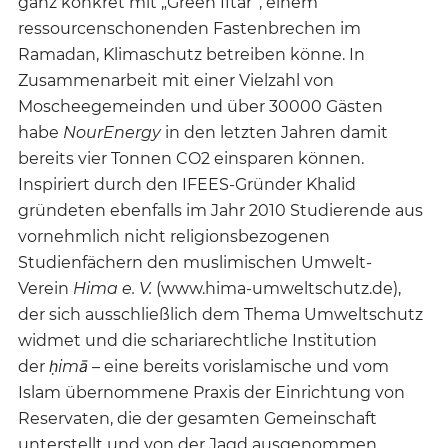
ganz konkret mit „Green Iftar“, einem
ressourcenschonenden Fastenbrechen im
Ramadan, Klimaschutz betreiben könne. In
Zusammenarbeit mit einer Vielzahl von
Moscheegemeinden und über 30000 Gästen
habe
NourEnergy
in den letzten Jahren damit
bereits vier Tonnen CO2 einsparen können.
Inspiriert durch den IFEES-Gründer Khalid
gründeten ebenfalls im Jahr 2010 Studierende aus
vornehmlich nicht religionsbezogenen
Studienfächern den muslimischen Umwelt-
Verein
Hima e. V.
(www.hima-umweltschutz.de),
der sich ausschließlich dem Thema Umweltschutz
widmet und die schariarechtliche Institution
der
ḥimā
– eine bereits vorislamische und vom
Islam übernommene Praxis der Einrichtung von
Reservaten, die der gesamten Gemeinschaft
unterstellt und von der Jagd ausgenommen