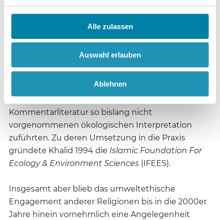
muslimischen Kontext waren es vor allem der
iranische Philosoph Seyyed Hossein Nasr und der
Alle zulassen
aus Sri Lanka stammende Fazlun Khalid, die zur
Formulierung einer islamischen Umweltethik
Auswahl erlauben
koranische Topoi wie die „Statthalterschaft auf
Erden“ (
ḫilāfa fī‘l-arḍ
) oder die vom Menschen
Ablehnen
übernommene „Treuhandschaft“ (
amāna
) einer
neuen, in der islamischen Tradition und
Kommentarliteratur so bislang nicht
vorgenommenen ökologischen Interpretation
zuführten. Zu deren Umsetzung in die Praxis
gründete Khalid 1994 die
Islamic Foundation For
Ecology & Environment Sciences
(IFEES).
Insgesamt aber blieb das umweltethische
Engagement anderer Religionen bis in die 2000er
Jahre hinein vornehmlich eine Angelegenheit