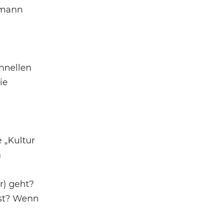
lmann
hnellen
ie
 „Kultur
n
r) geht?
ist? Wenn