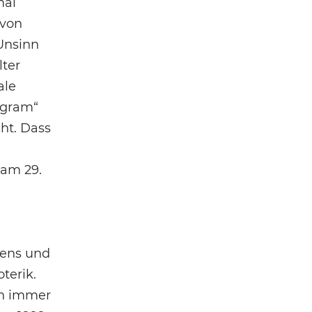
mal
 von
Unsinn
lter
ale
egram“
ht. Dass
 am 29.
kens und
terik.
en immer