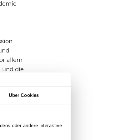
ndemie
ssion
 und
or allem
) und die
ehandlung
ts ist,
Über Cookies
auf
19).
 für
deos oder andere interaktive
Absichten