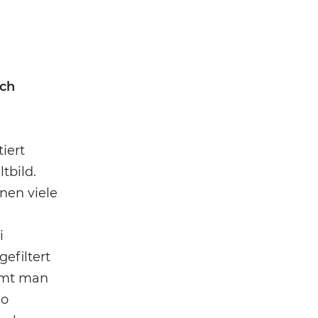
ich
iert
tbild.
enen viele
i
efiltert
immt man
Go