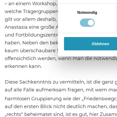
– an einem Workshop, einer Fortbildung oder e
Einwilligungsauswahl
welche Trägergruppen sich dahinter versteck
Notwendig
gilt vor allem deshalb, weil es neben den gr
Anastasia eine große Anzahl von kleinen und k
und Fortbildungszentren und Internetportalen 
haben. Neben den bekannten „Stars“ der Szene 
Ablehnen
kaum überschaubare Szene. Es gibt immer wied
offensichtlich werden, wenn man die notwen
erkennen kann.
Diese Sachkenntnis zu vermitteln, ist die ganz
auf alle Fälle aufmerksam fragen, mit wem man 
harmlosen Gruppierung wie der „Friedensweg
auf den ersten Blick nicht deutlich machen, das
„rechts“ beheimatet sind, ist es gut, hier Zu