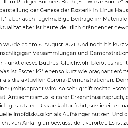
r allem Rüdiger Sünners Buch „Schwarze Sonne“ v
rstellung der Genese der Esoterik in Linus Haus
ft“, aber auch regelmäßige Beiträge im Materiald
ualität aber ist heute deutlich drängender gewo
 wurde es am 6. August 2021, und noch bis kurz 
einschlägigen Versammlungen und Demonstratio
er Punkt dieses Buches. Gleichwohl bleibt es nicht
Was ist Esoterik?“ ebenso kurz wie prägnant erört
hr als die aktuellen Corona-Demonstrationen. Den
er (mit)geprägt wird, so sehr greift rechte Esote
t, Antisemitismus, elitärer Erkenntnisanspruch, d
h gestützten Diskurskultur führt, sowie eine dua
tuelle Impfdiskussion als Aufhänger nutzen. Und di
icht von Anfang an bewusst dort verortet. Es ist z