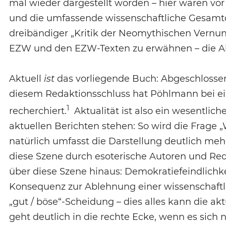
mal wieder dargestellt worden – hier wären vo
und die umfassende wissenschaftliche Gesamtda
dreibändiger „Kritik der Neomythischen Vernun
EZW und den EZW-Texten zu erwähnen – die Akt
Aktuell
ist
das vorliegende Buch: Abgeschlossen
diesem Redaktionsschluss hat Pöhlmann bei 
1
recherchiert.
Aktualität ist also ein wesentlich
aktuellen Berichten stehen: So wird die Frage „
natürlich umfasst die Darstellung deutlich me
diese Szene durch esoterische Autoren und Redn
über diese Szene hinaus: Demokratiefeindlichkei
Konsequenz zur Ablehnung einer wissenschaftlic
„gut / böse“-Scheidung – dies alles kann die ak
geht deutlich in die rechte Ecke, wenn es sich n