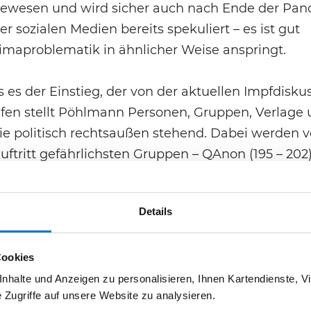
 gewesen und wird sicher auch nach Ende der Pa
er sozialen Medien bereits spekuliert – es ist gut
Klimaproblematik in ähnlicher Weise anspringt.
s es der Einstieg, der von der aktuellen Impfdisku
ufen stellt Pöhlmann Personen, Gruppen, Verlage
wie politisch rechtsaußen stehend. Dabei werden v
ftritt gefährlichsten Gruppen – QAnon (195 – 202
rgestellt. Allein wegen dieser konzentrierten B
 Lektüre des Buches. Dass nicht jede Esoterik rech
Details
r allem in der Darstellung von Anastasia, wo dar
tliche Abgrenzungen von dieser Bewegung gibt (2
Cookies
en, dass Esoterik vielfach als „Trojanisches Pferd“
halte und Anzeigen zu personalisieren, Ihnen Kartendienste, Vi
Zugriffe auf unsere Website zu analysieren.
 E. so, dass sich Menschen – durchaus mit guten 