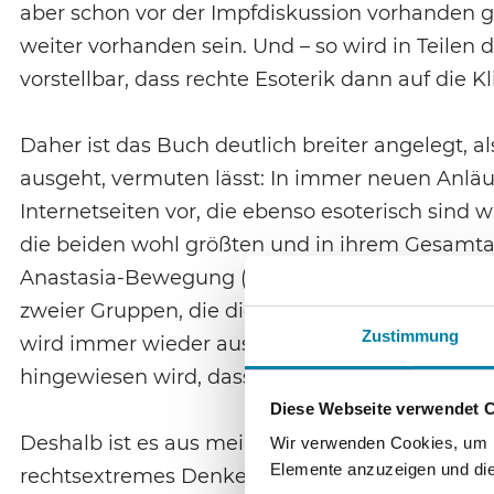
aber schon vor der Impfdiskussion vorhanden
weiter vorhanden sein. Und – so wird in Teilen d
vorstellbar, dass rechte Esoterik dann auf die 
Daher ist das Buch deutlich breiter angelegt, al
ausgeht, vermuten lässt: In immer neuen Anlä
Internetseiten vor, die ebenso esoterisch sind 
die beiden wohl größten und in ihrem Gesamtau
Anastasia-Bewegung (203 – 219) – umfassend da
zweier Gruppen, die die Szene prägen, lohnt die
Zustimmung
wird immer wieder ausdrücklich vermerkt, so vo
hingewiesen wird, dass es inzwischen auch deu
Diese Webseite verwendet 
Deshalb ist es aus meiner Sicht schwierig zu sag
Wir verwenden Cookies, um In
Elemente anzuzeigen und die 
rechtsextremes Denken fungiert. Eher ist es m.