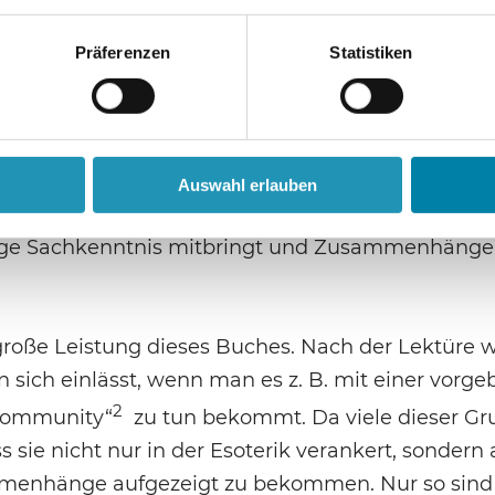
iner Demonstration beteiligen, ohne genau zu wis
en und mit wem man gemeinsam auf die Straße ge
Präferenzen
Statistiken
oßen und medial präsenten Gruppen wie QAnon und
leinsten einschlägigen Gruppierungen, Verlagen,
gibt, über die nur noch wenige Fachleute den Übe
wie Jo Conrad und Jan van Helsing existiert eben
Auswahl erlauben
er Verflechtungen und Vernetzungen, die aber e
dige Sachkenntnis mitbringt und Zusammenhänge
 große Leistung dieses Buches. Nach der Lektüre 
sich einlässt, wenn man es z. B. mit einer vorgeb
2
community“
zu tun bekommt. Da viele dieser G
s sie nicht nur in der Esoterik verankert, sondern
sammenhänge aufgezeigt zu bekommen. Nur so sind