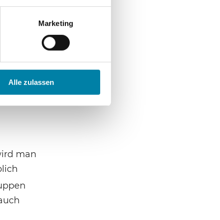
sen,
ht. Dies
Marketing
 Tagungs-
rblick
 eine
Alle zulassen
rst dann
wird man
lich
ruppen
 auch