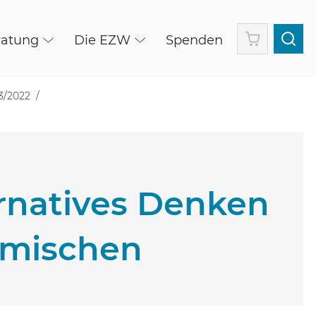
Warenkorb
ratung
Die EZW
Spenden
3/2022
ernatives Denken
rmischen