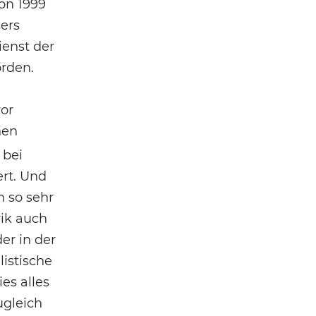
on 1999
ers
ienst der
rden.
vor
nen
 bei
ert. Und
n so sehr
rik auch
er in der
listische
es alles
ugleich