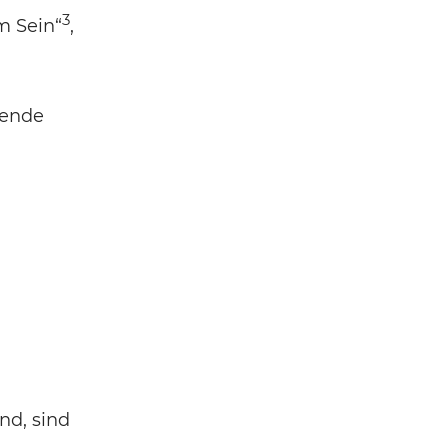
3
m Sein“
,
gende
nd, sind