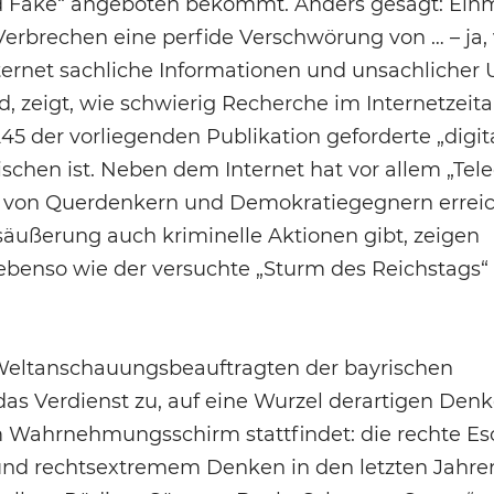
und Fake“ angeboten bekommt. Anders gesagt: Ein
erbrechen eine perfide Verschwörung von … – ja,
ternet sachliche Informationen und unsachlicher 
d, zeigt, wie schwierig Recherche im Internetzeita
45 der vorliegenden Publikation geforderte „digit
chen ist. Neben dem Internet hat vor allem „Tel
m von Querdenkern und Demokratiegegnern erreic
säußerung auch kriminelle Aktionen gibt, zeigen
ebenso wie der versuchte „Sturm des Reichstags“
eltanschauungsbeauftragten der bayrischen
s Verdienst zu, auf eine Wurzel derartigen Den
m Wahrnehmungsschirm stattfindet: die rechte Eso
 und rechtsextremem Denken in den letzten Jahr