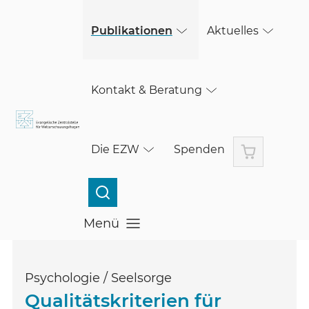
(öffnet in einem neuen Fenster)
(öffnet in einem neuen Fenster)
Skip to main content
Publikationen
Aktuelles
Kontakt & Beratung
Warenkorb
Die EZW
Spenden
Menü
Menü öffnen
Psychologie / Seelsorge
Qualitätskriterien für