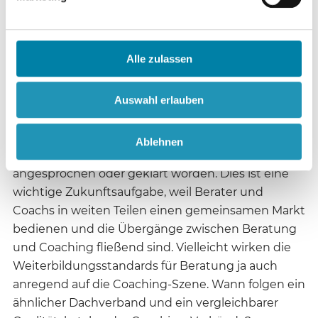
einsetzen, die Rahmenbedingungen klären und
zur Reflexion der eigenen Beratungspraxis
ermutigen. Damit liegen jetzt hilfreiche und klar
Alle zulassen
strukturierte Standards an Qualitätskriterien vor,
die mehr Licht in den undurchsichtigen
Beratungsmarkt bringen.
Auswahl erlauben
Leider ist das Verhältnis zu den zahlenreichen
Ablehnen
Coaching-Anbietern (vgl. MD 12/2005, 471f) nicht
angesprochen oder geklärt worden. Dies ist eine
wichtige Zukunftsaufgabe, weil Berater und
Coachs in weiten Teilen einen gemeinsamen Markt
bedienen und die Übergänge zwischen Beratung
und Coaching fließend sind. Vielleicht wirken die
Weiterbildungsstandards für Beratung ja auch
anregend auf die Coaching-Szene. Wann folgen ein
ähnlicher Dachverband und ein vergleichbarer