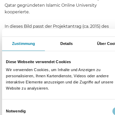
Qatar gegründeten Islamic Online University
kooperierte.
In dieses Bild passt der Projektantrag (ca. 2015) des
Vereinsvorsitzenden Samy El Hagrasy und seiner
Ehefrau Britta Iman Haberl, die die Leiterin des
Zustimmung
Details
Über Coo
Kindergartens war. Es gebe bis auf eine
Grundschule in Berlin keine islamische Schule in
Deutschland und somit keine Möglichkeit,
Diese Webseite verwendet Cookies
muslimische Kinder gemäß den islamischen
Wir verwenden Cookies, um Inhalte und Anzeigen zu
Prinzipien ordentlich zu erziehen. Muslimische
personalisieren, Ihnen Kartendienste, Videos oder andere
Kinder lebten in den westlichen Gesellschaften
interaktive Elemente anzuzeigen und die Zugriffe auf unsere
sehr gefährlich und seien in deutschen Schulen
Website zu analysieren.
gravierend benachteiligt, vor allem Mädchen mit
Kopftuch. Sie seien dem unmoralischen Verhalten
Einwilligungsauswahl
der Mitschüler und der Lehrer ausgesetzt. Eine
Notwendig
islamische Schule werde dringend gebraucht, da