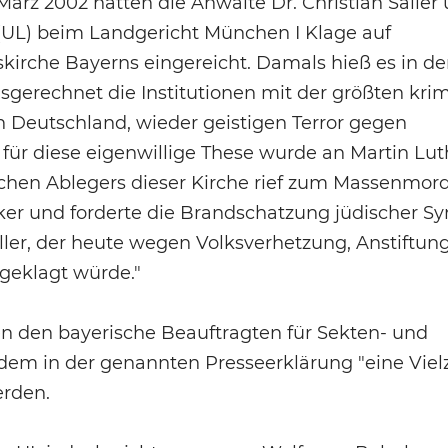
ärz 2002 hatten die Anwälte Dr. Christian Sailer 
 (UL) beim Landgericht München I Klage auf
irche Bayerns eingereicht. Damals hieß es in de
gerechnet die Institutionen mit der größten krim
n Deutschland, wieder geistigen Terror gegen
r diese eigenwillige These wurde an Martin Lut
ischen Ablegers dieser Kirche rief zum Massenmor
er und forderte die Brandschatzung jüdischer S
ler, der heute wegen Volksverhetzung, Anstiftun
geklagt würde."
en den bayerische Beauftragten für Sekten- und
em in der genannten Presseerklärung "eine Viel
rden.