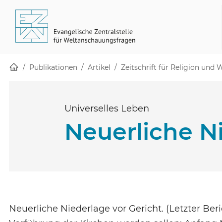
Startseite
Skip to main content
(öffnet in einem neuen Fenster)
Publikationen
Artikel
Zeitschrift für Religion und
Universelles Leben
Neuerliche N
Neuerliche Niederlage vor Gericht. (Letzter Beric