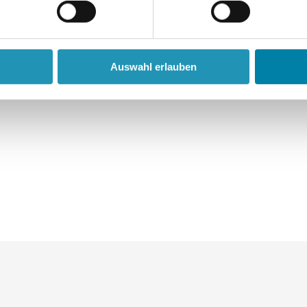
n hat." (Az.: 9 O 3956/02)
003) im Internet unter der Adresse www.sailer-het
Auswahl erlauben