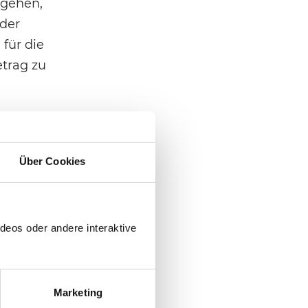
rgehen,
 der
 für die
trag zu
lage
ampf mit
Über Cookies
nd ihr
deos oder andere interaktive
 den
. Auch
die im
 sie
Marketing