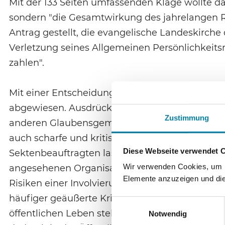
Mit der 133 Seiten umfassenden Klage wollte 
sondern "die Gesamtwirkung des jahrelangen Ru
Antrag gestellt, die evangelische Landeskirche 
Verletzung seines Allgemeinen Persönlichkeit
zahlen".
Mit einer Entscheidung vom 17.12. 2002 hat di
abgewiesen. Ausdrücklich wurde der Landeskirc
Zustimmung
anderen Glaubensgemeinschaften auseinander 
auch scharfe und kritische Bemerkungen gesta
Diese Webseite verwendet 
Sektenbeauftragten lassen stets das Anliegen e
Wir verwenden Cookies, um In
angesehenen Organisation öffentlich entschi
Elemente anzuzeigen und die 
Risiken einer Involvierung zu warnen, ohne dab
häufiger geäußerte Kritik, die sich im Rahmen 
Einwilligungsauswahl
öffentlichen Leben stehende Glaubensgemeinsc
Notwendig