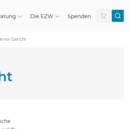
Warenkorb
ratung
Die EZW
Spenden
e vor Gericht
ht
ische