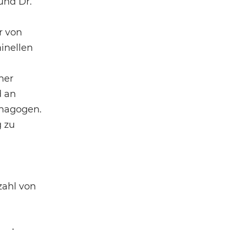
und Dr.
r von
inellen
her
d an
ynagogen.
g zu
zahl von