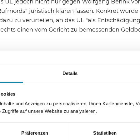
das UL jedoch nicht nur gegen Wolfgang Behnk vo
fmords" juristisch klären lassen. Konkret wurde
dazu zu verurteilen, an das UL "als Entschädigung
srechts einen vom Gericht zu bemessenden Geldbe
e 9. Zivilkammer des Münchner Landgerichts die K
he zugebilligt, "sich im öffentlichen Meinungsk
Details
zu setzen. Im Rahmen der Meinungsäußerung si
ttet. Die angegriffenen Äußerungen des
Cookies
rkennen, einer von der Beklagten als gefährlich
halte und Anzeigen zu personalisieren, Ihnen Kartendienste, Vi
eden entgegenzutreten und dadurch Menschen vor
Zugriffe auf unsere Website zu analysieren.
ei die Grenzen zur Schmähkritik zu überschreiten
des Grundrechts der Meinungsfreiheit hält, muss 
haft Universelles Leben hinnehmen, selbst wenn
Präferenzen
Statistiken