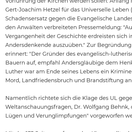
Vorführung der Kirchen werden sollen: Anfang M
Gert-Joachim Hetzel für das Universelle Leben
Schadensersatz gegen die Evangelische Landesk
den Anwälten verbreiteten Pressemeldung: "Aus
Vergangenheit der Geschichte erdreisten sich i
Andersdenkende auszuüben." Zur Begründung fü
erinnert: "Der Gründer des evangelisch-luther
Bauern auf, empfahl Andersgläubige dem Henk
Luther war am Ende seines Lebens ein Kriminel
Mord, Landfriedensbruch und Brandstiftung an
Namentlich richtete sich die Klage des UL geg
Weltanschauungsfragen, Dr. Wolfgang Behnk, d
Lügen und Verunglimpfungen" vorgeworfen we