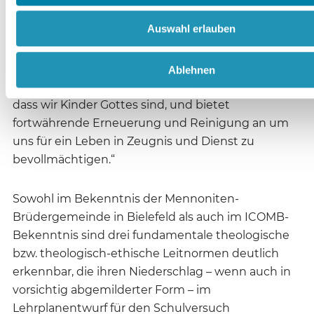
einer gegenseitigen Abhängigkeit in der
Auswahl erlauben
Gemeinde zuzuwenden[,] im alltäglichen Leben
uns als treu gegenüber dem Leben und den
Lehren Jesu zu erweisen.
- Erneuerung:
In allen
Ablehnen
Gläubigen wohnt der Heilige Geist. Er bezeugt,
dass wir Kinder Gottes sind, und bietet
fortwährende Erneuerung und Reinigung an um
uns für ein Leben in Zeugnis und Dienst zu
bevollmächtigen.“
Sowohl im Bekenntnis der Mennoniten-
Brüdergemeinde in Bielefeld als auch im ICOMB-
Bekenntnis sind drei fundamentale theologische
bzw. theologisch-ethische Leitnormen deutlich
erkennbar, die ihren Niederschlag – wenn auch in
vorsichtig abgemilderter Form – im
Lehrplanentwurf für den Schulversuch