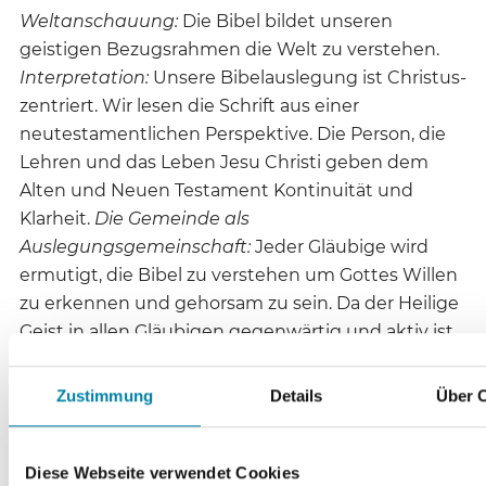
Weltanschauung:
Die Bibel bildet unseren
geistigen Bezugsrahmen die Welt zu verstehen.
Interpretation:
Unsere Bibelauslegung ist Christus-
zentriert. Wir lesen die Schrift aus einer
neutestamentlichen Perspektive. Die Person, die
Lehren und das Leben Jesu Christi geben dem
Alten und Neuen Testament Kontinuität und
Klarheit.
Die Gemeinde als
Auslegungsgemeinschaft:
Jeder Gläubige wird
ermutigt, die Bibel zu verstehen um Gottes Willen
zu erkennen und gehorsam zu sein. Da der Heilige
Geist in allen Gläubigen gegenwärtig und aktiv ist,
lesen und interpretieren wir gemeinsam die Bibel
21
und ihre Forderungen für das heutige Leben.“
Zustimmung
Details
Über 
Großes Gewicht kommt in diesem Bekenntnis der
Diese Webseite verwendet Cookies
Perspektive der normativen (alltags-)ethischen