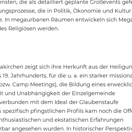
ten, die als detailliert geplante Großevents gefe
ungsprozesse, die in Politik, Ökonomie und Kultur
te. In megaurbanen Räumen entwickeln sich Mega
 des Religiösen werden.
kirchen zeigt sich ihre Herkunft aus der Heiligu
. Jahrhunderts, für die u. a. ein starker mission
bzw. Camp Meetings), die Bildung eines erweckli
it und Unabhängigkeit der Einzelgemeinde
verbunden mit dem Ideal der Glaubenstaufe
 spezifisch pfingstlichen Profils kam noch die Of
 enthusiastischen und ekstatischen Erfahrungen
erbar angesehen wurden. In historischer Perspekti