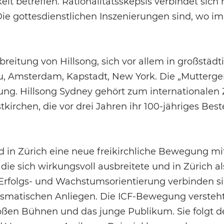
eit betreffen. Rationalitätsskepsis verbindet sich 
e gottesdienstlichen Inszenierungen sind, wo im
reitung von Hillsong, sich vor allem in großstädt
oskau, Amsterdam, Kapstadt, New York. Die „Mutter
gung. Hillsong Sydney gehört zum internationalen
tkirchen, die vor drei Jahren ihr 100-jähriges Bes
and in Zürich eine neue freikirchliche Bewegung m
die sich wirkungsvoll ausbreitete und in Zürich al
, Erfolgs- und Wachstumsorientierung verbinden s
ismatischen Anliegen. Die ICF-Bewegung versteht 
roßen Bühnen und das junge Publikum. Sie folgt 