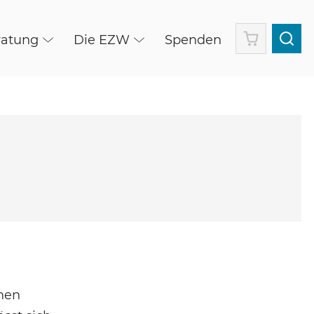
Warenkorb
ratung
Die EZW
Spenden
hen