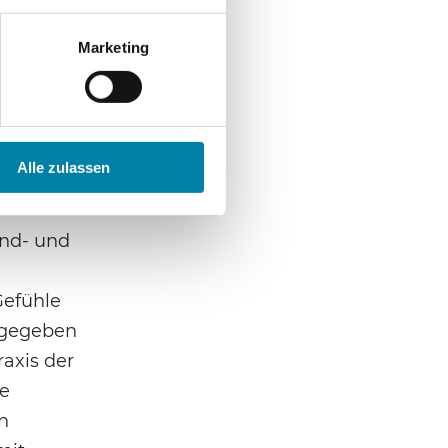
n hier
Marketing
schaft
äumen
Alle zulassen
ntext
end- und
Gefühle
 gegeben
axis der
ie
n