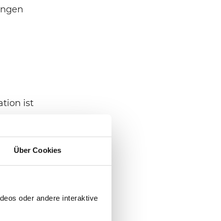
ängen
tion ist
t,
 Center,
rt. Im
Über Cookies
ll auf
wship.
deos oder andere interaktive
cals