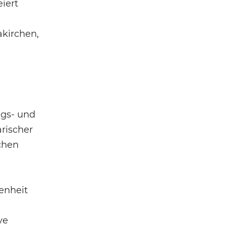
iert
kirchen,
ngs- und
arischer
chen
fenheit
ve