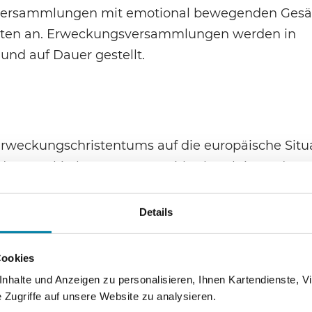
sversammlungen mit emotional bewegenden Ges
gten an. Erweckungsversammlungen werden in
und auf Dauer gestellt.
Erweckungschristentums auf die europäische Situa
gende Megakirchen nennen: Faith Church in Budapes
gton Temple und Kingsway International Christian
tian Fellowship in Zürich, Gospel Forum in Stuttga
Details
uktur gibt es große Unterschiede. Im Folgenden so
den: Hillsong und International Christian Fello
Cookies
halte und Anzeigen zu personalisieren, Ihnen Kartendienste, Vi
ity von London ist nicht nur ein Ort, an dem Musi
Zugriffe auf unsere Website zu analysieren.