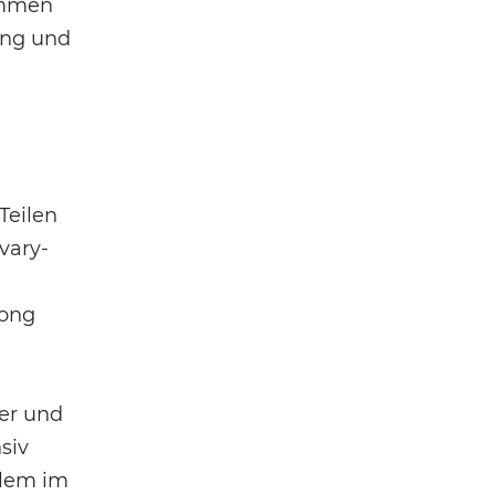
ommen
ung und
Teilen
lvary-
song
der und
siv
llem im