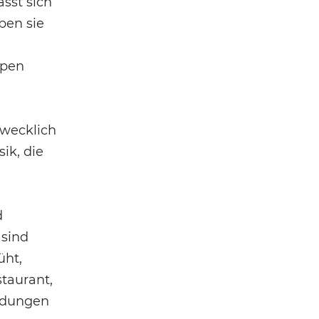
sst sich
ben sie
ppen
rwecklich
ik, die
d
 sind
üht,
taurant,
indungen