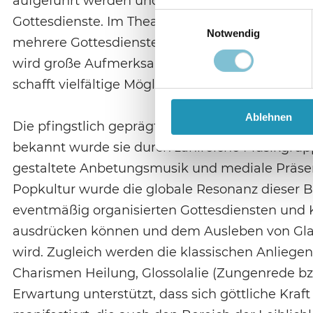
aufgeführt werden und Wohltätigkeitsveranstal
Einwilligungsauswahl
Gottesdienste. Im Theater finden gut 2000 Mens
Notwendig
mehrere Gottesdienste. Der Begrüßungskultur 
wird große Aufmerksamkeit gewidmet. Die Vid
schafft vielfältige Möglichkeiten, Stimmungen 
Ablehnen
Die pfingstlich geprägte Hillsong-Kirche wurde
bekannt wurde sie durch zahlreiche Musikgruppe
gestaltete Anbetungsmusik und mediale Präse
Popkultur wurde die globale Resonanz dieser B
eventmäßig organisierten Gottesdiensten und K
ausdrücken können und dem Ausleben von Gl
wird. Zugleich werden die klassischen Anliegen
Charismen Heilung, Glossolalie (Zungenrede bz
Erwartung unterstützt, dass sich göttliche Kraf