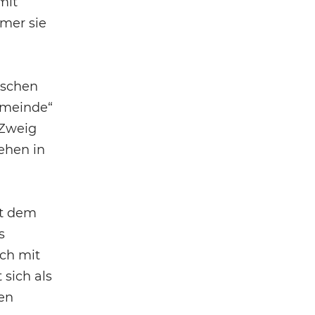
mit
mer sie
ischen
gemeinde“
 Zweig
tehen in
it dem
s
ich mit
sich als
den