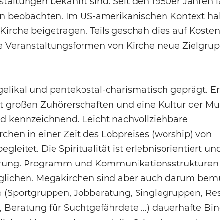
taltungen bekannt sind. Seit den 1950er Jahren lä
en beobachten. Im US-amerikanischen Kontext ha
irche beigetragen. Teils geschah dies auf Kosten
ue Veranstaltungsformen von Kirche neue Zielgru
gelikal und pentekostal-charismatisch geprägt. E
 großen Zuhörerschaften und eine Kultur der Mus
ind kennzeichnend. Leicht nachvollziehbare
chen in einer Zeit des Lobpreises (worship) von
gleitet. Die Spiritualität ist erlebnisorientiert un
ührung. Programm und Kommunikationsstrukturen
öglichen. Megakirchen sind aber auch darum bem
(Sportgruppen, Jobberatung, Singlegruppen, Res
, Beratung für Suchtgefährdete …) dauerhafte B