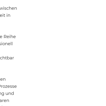
zwischen
it in
ne Reihe
ionell
ichtbar
zen
Prozesse
ung und
aren