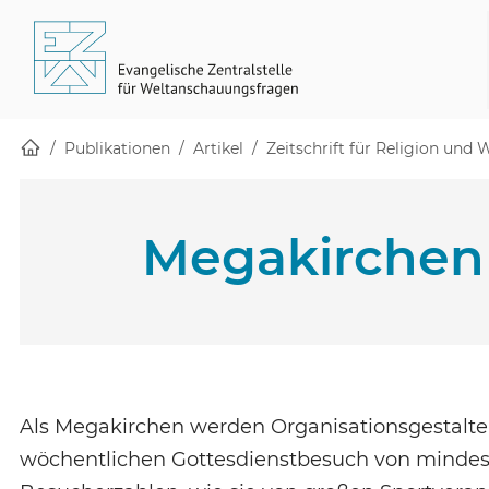
Startseite
Skip to main content
(öffnet in einem neuen Fenster)
Publikationen
Artikel
Zeitschrift für Religion und
Megakirchen
Als Megakirchen werden Organisationsgestalte
wöchentlichen Gottesdienstbesuch von mindest