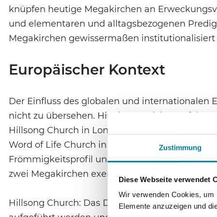
knüpfen heutige Megakirchen an Erweckung
und elementaren und alltagsbezogenen Predi
Megakirchen gewissermaßen institutionalisiert 
Europäischer Kontext
Der Einfluss des globalen und internationalen 
nicht zu übersehen. Hier lassen sich u. a. fol
Hillsong Church in London, dort ebenso Kensin
Word of Life Church in Kiew, International Chris
Zustimmung
Frömmigkeitsprofil und in der Organisationsstr
zwei Megakirchen exemplarisch eingegangen wer
Diese Webseite verwendet 
Wir verwenden Cookies, um In
Hillsong Church: Das Dominion Theatre in der C
Elemente anzuzeigen und die 