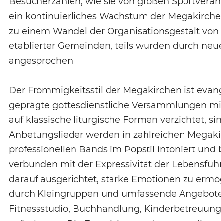
Besucherzahlen, wie sie von großen Sportverans
ein kontinuierliches Wachstum der Megakirch
zu einem Wandel der Organisationsgestalt von K
etablierter Gemeinden, teils wurden durch ne
angesprochen.
Der Frömmigkeitsstil der Megakirchen ist evan
geprägte gottesdienstliche Versammlungen mit
auf klassische liturgische Formen verzichtet, s
Anbetungslieder werden in zahlreichen Megakir
professionellen Bands im Popstil intoniert und be
verbunden mit der Expressivität der Lebensf
darauf ausgerichtet, starke Emotionen zu erm
durch Kleingruppen und umfassende Angebote 
Fitnessstudio, Buchhandlung, Kinderbetreuung