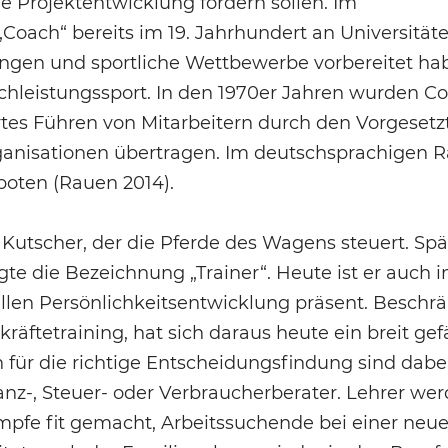
 Projektentwicklung fördern sollen. Im
oach“ bereits im 19. Jahrhundert an Universitäte
ungen und sportliche Wettbewerbe vorbereitet ha
chleistungssport. In den 1970er Jahren wurden C
tes Führen von Mitarbeitern durch den Vorgesetz
ganisationen übertragen. Im deutschsprachigen
boten (Rauen 2014).
Kutscher, der die Pferde des Wagens steuert. Spä
ngte die Bezeichnung „Trainer“. Heute ist er auch 
len Persönlichkeitsentwicklung präsent. Beschrä
äftetraining, hat sich daraus heute ein breit gef
für die richtige Entscheidungsfindung sind dabe
anz-, Steuer- oder Verbraucherberater. Lehrer wer
ämpfe fit gemacht, Arbeitssuchende bei einer neu