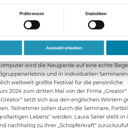
“ (
https://greator.com
), „homodea“ (
s://www.younity.com
) bieten Tausende von Onlin
Präferenzen
Statistiken
tsein oder sinnerfülltes Leben an. Die Online-K
eziellen Großevents verknüpft, um die Kundenbi
sich spirituelles Coaching mittlerweile als ein äuß
rt habe (Steinmeyer 2024, 362ff.).
Auswahl erlauben
Computer wird die Neugierde auf eine echte Be
ßgruppenerlebnis und in individuellen Seminaren 
h weltweit größte Festival für die persönliche
ni 2024 zum dritten Mal von der Firma „Greator“ 
reator“ setzt sich aus den englischen Wörtern
g
en. Teilnehmer sollen durch die Seminare, Fortb
oßartigen Lebens“ werden. Laura Seiler stellt in 
d nachhaltig zu ihrer „Schöpferkraft“ zurückzufü