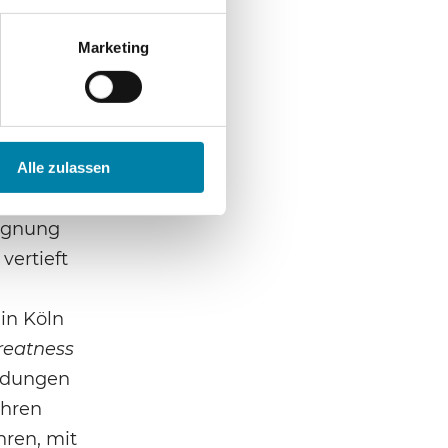
e-Kursen
Marketing
urse
ndung zu
erst
Alle zulassen
gegnung
vertieft
in Köln
reatness
ildungen
ihren
hren, mit