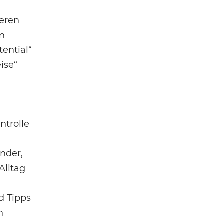
ieren
en
tential“
ise“
ntrolle
nder,
Alltag
d Tipps
n