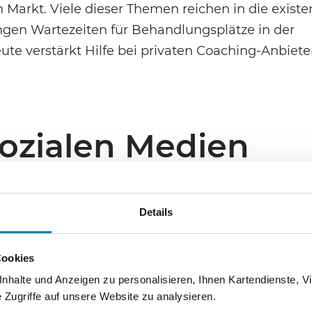
arkt. Viele dieser Themen reichen in die existen
ngen Wartezeiten für Behandlungsplätze in der
te verstärkt Hilfe bei privaten Coaching-Anbiete
sozialen Medien
bar und vielfältig. Häufig sind sie spirituell gef
Details
er sozialen Medien und des digitalen Lernens 
eiterbildungsmarkt verändert. Reisten früher an
Cookies
llen Lehrerinnen und Lehrern hinterher, um ihnen
halte und Anzeigen zu personalisieren, Ihnen Kartendienste, Vi
nd Veranstaltungen zu begegnen, sind heute viel
Zugriffe auf unsere Website zu analysieren.
ffen und kommen damit dem Ratsuchenden am mo