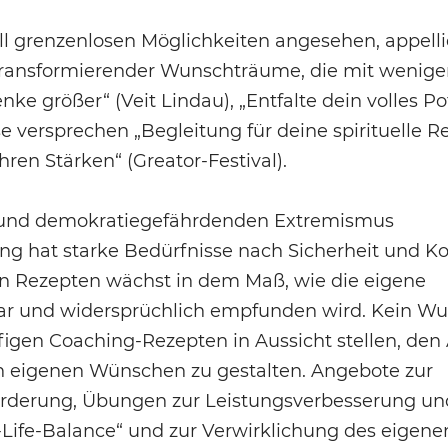
ell grenzenlosen Möglichkeiten angesehen, appell
t transformierender Wunschträume, die mit wenig
ke größer“ (Veit Lindau), „Entfalte dein volles Po
 versprechen „Begleitung für deine spirituelle Re
ren Stärken“ (Greator-Festival).
on und demokratiegefährdenden Extremismus
ng hat starke Bedürfnisse nach Sicherheit und Ko
en Rezepten wächst in dem Maß, wie die eigene
ar und widersprüchlich empfunden wird. Kein Wu
igen Coaching-Rezepten in Aussicht stellen, den 
en eigenen Wünschen zu gestalten. Angebote zur
Förderung, Übungen zur Leistungsverbesserung un
k-Life-Balance“ und zur Verwirklichung des eigene