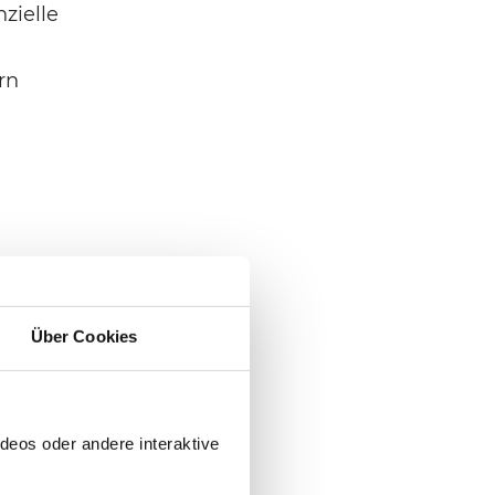
zielle
rn
ärbt, und
Über Cookies
Gebrauch.
deos oder andere interaktive
e
bilen