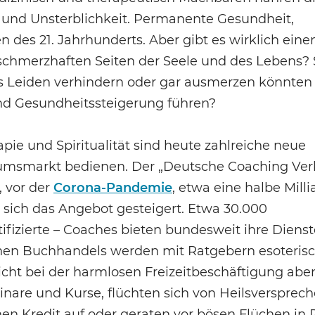
und Unsterblichkeit. Permanente Gesundheit,
des 21. Jahrhunderts. Aber gibt es wirklich eine
schmerzhaften Seiten der Seele und des Lebens? 
s Leiden verhindern oder gar ausmerzen könnten
d Gesundheitssteigerung führen?
ie und Spiritualität sind heute zahlreiche neue
stumsmarkt bedienen. Der „Deutsche Coaching Ve
, vor der
Corona-Pandemie
, etwa eine halbe Mill
t sich das Angebot gesteigert. Etwa 30.000
ifizierte – Coaches bieten bundesweit ihre Dienst
hen Buchhandels werden mit Ratgebern esoteris
 nicht bei der harmlosen Freizeitbeschäftigung abe
are und Kurse, flüchten sich von Heilsversprech
en Kredit auf oder geraten vor bösen Flüchen in 