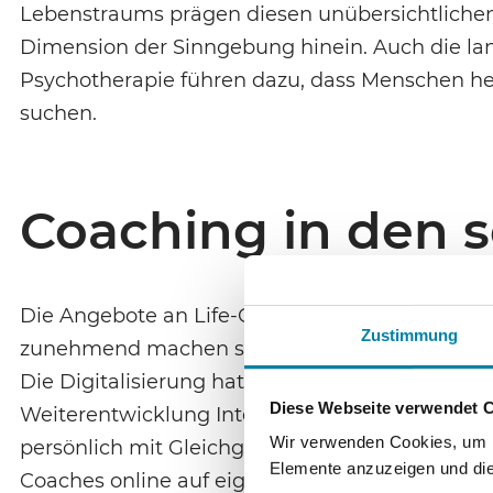
Lebenstraums prägen diesen unübersichtlichen M
Dimension der Sinngebung hinein. Auch die la
Psychotherapie führen dazu, dass Menschen heu
suchen.
Coaching in den 
Die Angebote an Life-Coachings sind unüberschau
Zustimmung
zunehmend machen sie von den Möglichkeiten d
Die Digitalisierung hat auch den spirituellen W
Diese Webseite verwendet 
Weiterentwicklung Interessierte ihren spiritue
Wir verwenden Cookies, um In
persönlich mit Gleichgesinnten in Seminaren u
Elemente anzuzeigen und die 
Coaches online auf eigenen Kanälen anzutre