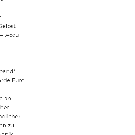
n
Selbst
 – wozu
rband“
iarde Euro
e an.
cher
ndlicher
en zu
Panik.