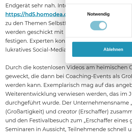
Endgerät sehr nah. Internetportale wie „Greator
Einwilligungsauswahl
https://hd5.homodea.com
) oder „younity“ (
http
Notwendig
zu den Themen Selbstfindung, erwachtes Bewuss
werden geschickt mit Präsenzmeetings und sp
festigen. Experten konstatieren mit Sorge, dass 
lukratives Social-Media-Geschäftsmodell etablie
Ablehnen
Durch die kostenlosen Videos am heimischen 
geweckt, die dann bei Coaching-Events als Gro
werden kann. Exemplarisch mag auf das angeblic
Weiterentwicklung verwiesen werden, das im Ju
durchgeführt wurde. Der Unternehmensname „G
(Großartigkeit) und
creator
(Erschaffer) zusamm
und den Festivalbesuch zum „Erschaffer eines gr
Seminaren in Aussicht, Teilnehmende schnell un