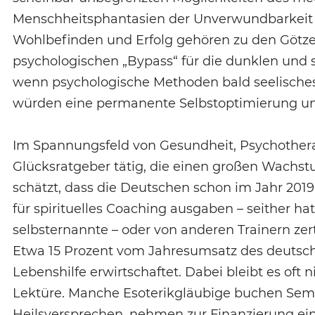
Menschheitsphantasien der Unverwundbarkeit 
Wohlbefinden und Erfolg gehören zu den Götzen 
psychologischen „Bypass“ für die dunklen und 
wenn psychologische Methoden bald seelische
würden eine permanente Selbstoptimierung un
Im Spannungsfeld von Gesundheit, Psychotherap
Glücksratgeber tätig, die einen großen Wach
schätzt, dass die Deutschen schon im Jahr 2019
für spirituelles Coaching ausgaben – seither ha
selbsternannte – oder von anderen Trainern zert
Etwa 15 Prozent vom Jahresumsatz des deutsc
Lebenshilfe erwirtschaftet. Dabei bleibt es oft
Lektüre. Manche Esoterikgläubige buchen Semin
Heilsversprechen, nehmen zur Finanzierung ein