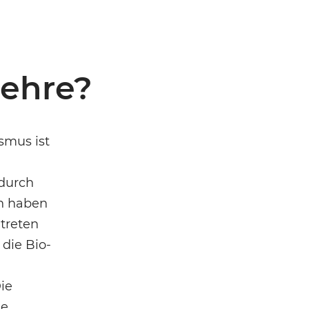
lehre?
smus ist
 durch
en haben
 treten
die Bio-
ie
ie