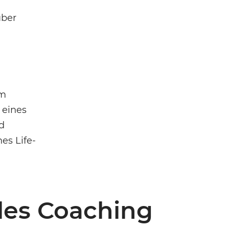
über
im
 eines
d
es Life-
les Coaching