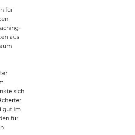
n für
ben.
oaching-
ten aus
 Raum
ter
im
nkte sich
ächerter
i gut im
den für
en