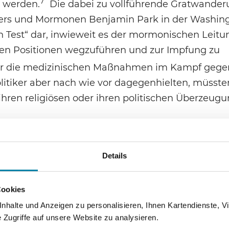
7
t werden.
Die dabei zu vollführende Gratwander
rikers und Mormonen Benjamin Park in der Washin
en Test“ dar, inwieweit es der mormonischen Leitu
tären Positionen wegzuführen und zur Impfung zu
 für die medizinischen Maßnahmen im Kampf gege
litiker aber nach wie vor dagegenhielten, müsste
ihren religiösen oder ihren politischen Überzeug
ie staatsskeptischen Impfverweigerer – untergrab
Details
nderen Religionsgemeinschaften wiegt Kritik in d
ch organisiert ist und der Präsident als Prophet 
hm und Mitgliedern der führenden Leitungsgremien
Cookies
er institutionellen Hierarchie überhaupt. Wie die
halte und Anzeigen zu personalisieren, Ihnen Kartendienste, Vi
Zugriffe auf unsere Website zu analysieren.
erung der Gemeinschaft künftig untermauern wird,