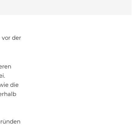
 vor der
eren
i.
wie die
erhalb
 Gründen