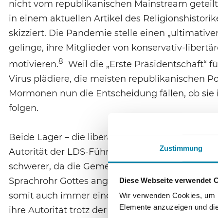
nicht vom republikanischen Mainstream geteil
in einem aktuellen Artikel des Religionshisto
skizziert. Die Pandemie stelle einen „ultimativ
gelinge, ihre Mitglieder von konservativ-liber
8
motivieren.
Weil die „Erste Präsidentschaft“
Virus plädiere, die meisten republikanischen Po
Mormonen nun die Entscheidung fällen, ob sie 
folgen.
Beide Lager – die liberalen StudentInnen wie d
Zustimmung
Autorität der LDS-Führung. Im Vergleich mit a
schwerer, da die Gemeinschaft streng hierarchis
Sprachrohr Gottes angesehen wird. Kritik an i
Diese Webseite verwendet 
somit auch immer eine subtile Infragestellung d
Wir verwenden Cookies, um In
Elemente anzuzeigen und die 
ihre Autorität trotz der zunehmenden Pluralisi