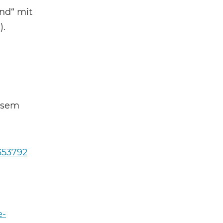
nd“ mit
).
iesem
353792
e-