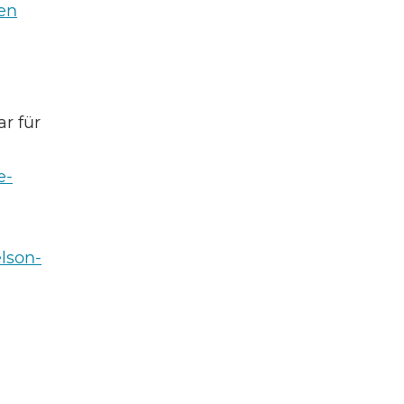
en
r für
e-
lson-