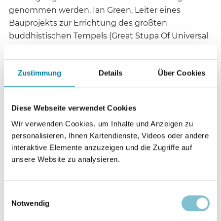
genommen werden. Ian Green, Leiter eines
Bauprojekts zur Errichtung des größten
buddhistischen Tempels (Great Stupa Of Universal
Compassion) außerhalb Asiens, nahm Kontakt zu
Lama Zopa Rinpoche auf, einem Vertrauten des
Zustimmung
Details
Über Cookies
Dalai Lama, und unterbreitete ihm den Vorschlag,
aus dem „Polar Pride“ einen Buddha zu fertigen.
Dieser gab sein Einverständnis, das er mit einer
Diese Webseite verwendet Cookies
ihm widerfahrenen Vision begründete, nach der
Wir verwenden Cookies, um Inhalte und Anzeigen zu
der Jade-Buddha die Welt erleuchten und als
personalisieren, Ihnen Kartendienste, Videos oder andere
Symbol des Friedens dienen werde.Nach
interaktive Elemente anzuzeigen und die Zugriffe auf
anfänglichen Finanzierungsproblemen konnte das
unsere Website zu analysieren.
Projekt durch Spenden und den Verkauf
bearbeiteter Jade-Splitter allmählich finanziert
werden. Zur künstlerischen Gestaltung des
Einwilligungsauswahl
Buddhas wurden ein Bildhauer aus Australien und
Notwendig
einer aus Thailand engagiert, beide Meister ihres