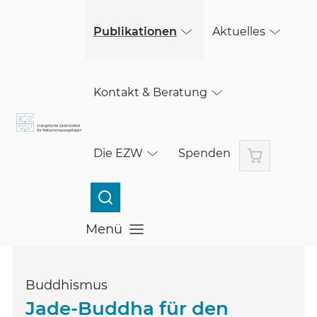
(öffnet in einem neuen Fenster)
Skip to main content
Publikationen
Aktuelles
Kontakt & Beratung
Warenkorb
Die EZW
Spenden
Menü
Menü öffnen
Buddhismus
Jade-Buddha für den