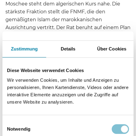
Moschee steht dem algerischen Kurs nahe. Die
stärkste Fraktion stellt die FNMF, die den
gemäßigten Islam der marokkanischen
Ausrichtung vertritt. Der Rat beruht auf einem Plan
des früheren Ministerpräsidenten Lionel Jospin
und soll in umfassender Weise als Ansprechpartner
Zustimmung
Details
Über Cookies
für u.a. folgende Fragen zur Verfügung stehen:
islamische Soldaten- und Gefängnisseelsorge,
rituelles Schlachten, Kopftuchtragen an Schulen
Diese Webseite verwendet Cookies
etc. Die Muslime stellen in Frankreich nach der
Wir verwenden Cookies, um Inhalte und Anzeigen zu
katholischen Kirche die größte Religionsgruppe
personalisieren, Ihnen Kartendienste, Videos oder andere
noch vor den protestantischen Christen dar
interaktive Elemente anzuzeigen und die Zugriffe auf
(letztere 1,6 % der Bevölkerung). In Anbetracht des
unsere Website zu analysieren.
starken Abschneidens der CFCM wurden
warnende Stimmen laut, die den Islamrat darauf
hinwiesen, dass dieser nicht zum Instrument
Einwilligungsauswahl
Notwendig
islamistischer Bestrebungen werden dürfe. Der