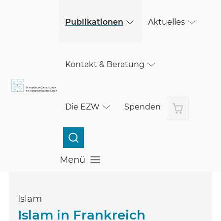
(öffnet in einem neuen Fenster)
Skip to main content
Publikationen
Aktuelles
Kontakt & Beratung
Warenkorb
Die EZW
Spenden
Menü
Menü öffnen
Islam
Islam in Frankreich