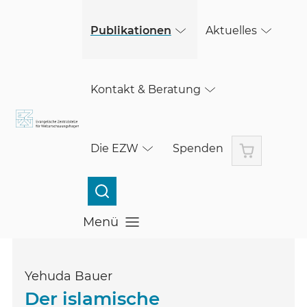
(öffnet in einem neuen Fenster)
Skip to main content
Publikationen
Aktuelles
Kontakt & Beratung
Warenkorb
Die EZW
Spenden
Menü
Menü öffnen
Yehuda Bauer
Der islamische