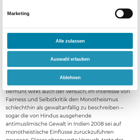
verbreitet habe. Kontraproduktiv erscheint auch,
dass er in seinem Argument den aus der
Marketing
Iranischen Revolution 1979 stammenden
Propagandabegriff „Islamophobie“ verwendet.
Diese zu bekämpfen, sei jüdisches Interesse. Nach
Alle zulassen
Auffassung der meisten Antisemitismusexperten
verdunkeln solche parallelen Verwendungen von
Antisemitismus und „Islamophobie“ das
Auswahl erlauben
Verständnis für den jahrtausendealten
Antisemitismus als Phänomen sui generis.
Ablehnen
Bemüht wirkt auch der Versuch, im Interesse von
Fairness und Selbstkritik den Monotheismus
schlechthin als gewaltanfällig zu beschreiben –
sogar die von Hindus ausgehende
antimuslimische Gewalt in Indien 2008 sei auf
monotheistische Einflüsse zurückzuführen